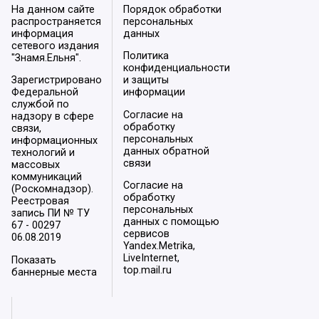
На данном сайте
Порядок обработки
распространяется
персональных
информация
данных
сетевого издания
Политика
"Знамя.Ельня".
конфиденциальности
Зарегистрировано
и защиты
Федеральной
информации
службой по
Согласие на
надзору в сфере
обработку
связи,
персональных
информационных
данных обратной
технологий и
связи
массовых
коммуникаций
Согласие на
(Роскомнадзор).
обработку
Реестровая
персональных
запись ПИ № ТУ
данных с помощью
67 - 00297
сервисов
06.08.2019
Yandex.Metrika,
LiveInternet,
Показать
top.mail.ru
баннерные места