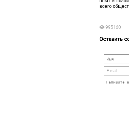
опыт и знани
всего общес
995160
Оставить с