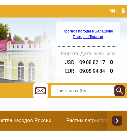
Прогноз погоды в Балашове
Погода в Тюмени
Валюта
Дата
знач.
изм.
USD
09.08
82.17
0
EUR
09.08
94.84
0
инства народов России
Растим патриотов
Поздр