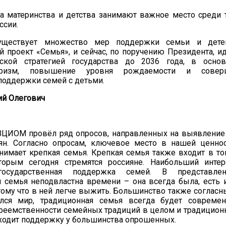
та материнства и детства занимают важное место среди
ссии.
уществует множество мер поддержки семьи и детей
 проект «Семья», и сейчас, по поручению Президента, ид
ской стратегией государства до 2036 года, в осно
тризм, повышение уровня рождаемости и соверш
поддержки семей с детьми.
й Олегович
 ВЦИОМ провёл ряд опросов, направленных на выявление
ян. Согласно опросам, ключевое место в нашей ценно
нимает крепкая семья. Крепкая семья также входит в т
торым сегодня стремятся россияне. Наибольший интер
осударственная поддержка семей. В представлен
 семья неподвластна времени – она всегда была, есть 
тому что в ней легче выжить. Большинство также согласны 
ся мир, традиционная семья всегда будет современ
преемственности семейных традиций в целом и традицио
аходит поддержку у большинства опрошенных.