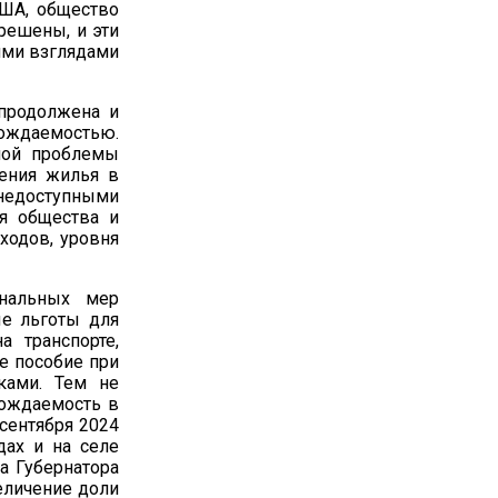
США, общество
решены, и эти
ими взглядами
продолжена и
рождаемостью.
ной проблемы
тения жилья в
 недоступными
ия общества и
ходов, уровня
нальных мер
ые льготы для
 транспорте,
е пособие при
ками. Тем не
Рождаемость в
-сентября 2024
дах и на селе
а Губернатора
еличение доли