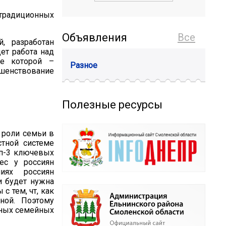
 традиционных
Объявления
Все
, разработан
ет работа над
ве которой –
Разное
енствование
Полезные ресурсы
 роли семьи в
стной системе
оп-3 ключевых
ес у россиян
иях россиян
и будет нужна
с тем, чт, как
ной. Поэтому
нных семейных