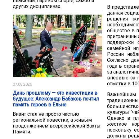
плавании, гиревом спорте, самбо и
других дисциплинах.
В представле
данная социа
решения жи
необходимос
обществе в п
приграничных
поддержки с
семейной ип
России набл
Согласно да
года в стране
за аналогичн
впервые за 
отметки в 100
07.08.2026
Дань прошлому — это инвестиции в
Важнейшим 
будущее: Александр Бабаков почтил
традиционн
память героев в Ельне
большинство
культуры “ча
Визит стал не просто частью
Однако в пл
региональной повестки, а живым
жёсткое но
продолжением всероссийской Вахты
поскольку е
Памяти.
должны решат