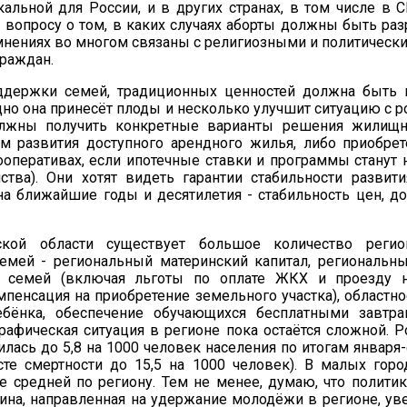
кальной для России, и в других странах, в том числе в 
 вопросу о том, в каких случаях аборты должны быть раз
мнениях во многом связаны с религиозными и политическ
раждан.
ддержки семей, традиционных ценностей должна быть 
дно она принесёт плоды и несколько улучшит ситуацию с 
лжны получить конкретные варианты решения жилищ
ём развития доступного арендного жилья, либо приобре
оперативах, если ипотечные ставки и программы станут
ства). Они хотят видеть гарантии стабильности развит
на ближайшие годы и десятилетия - стабильность цен, до
ой области существует большое количество регио
емей - региональный материнский капитал, региональн
 семей (включая льготы по оплате ЖКХ и проезду на
пенсация на приобретение земельного участка), областно
бёнка, обеспечение обучающихся бесплатными завтра
афическая ситуация в регионе пока остаётся сложной. 
илась до 5,8 на 1000 человек населения по итогам января
сте смертности до 15,5 на 1000 человек). В малых горо
е средней по региону. Тем не менее, думаю, что политик
ина, направленная на удержание молодёжи в регионе, ув