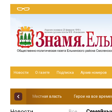
Новости
О газете
Подписка
Архив номеров
Местная власть
Герои на все време
Новости
Все
Семейные