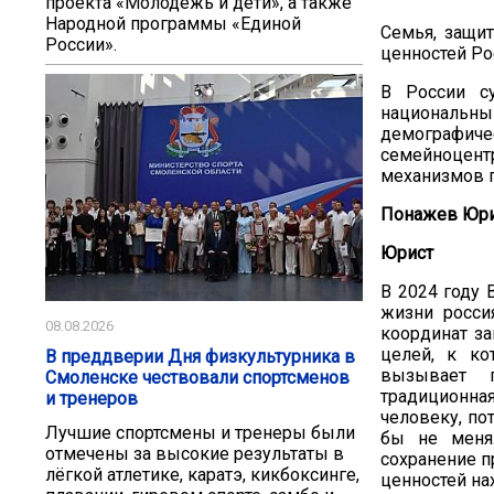
проекта «Молодёжь и дети», а также
Народной программы «Единой
Семья, защи
России».
ценностей Ро
В России с
национальный
демографиче
семейноцен
механизмов 
Понажев Юри
Юрист
В 2024 году
жизни росси
08.08.2026
координат за
целей, к ко
В преддверии Дня физкультурника в
вызывает г
Смоленске чествовали спортсменов
традиционная
и тренеров
человеку, по
Лучшие спортсмены и тренеры были
бы не менял
отмечены за высокие результаты в
сохранение 
лёгкой атлетике, каратэ, кикбоксинге,
ценностей н