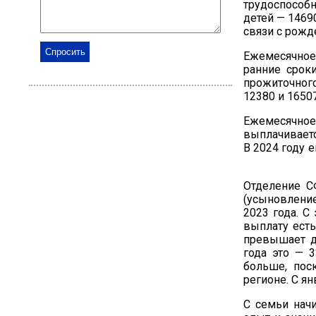
трудоспособ
детей — 1469
связи с рожд
Ежемесячное
ранние срок
прожиточног
12380 и 1650
Ежемесячное
выплачиваетс
В 2024 году 
Отделение С
(усыновление
2023 года. С
выплату есть
превышает д
года это — 3
больше, пос
регионе. С ян
С семьи нач