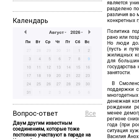
является уни
разделено по
различия во 
Календарь
конкретных г
Политика по
Август
2026
рано или поз
Пн
Вт
Ср
Чт
Пт
Сб
Вс
Но люди до
(пусть и пут
27
28
29
30
31
1
2
жилищных ко
3
4
5
6
7
8
9
для большин
государства 
10
11
12
13
14
15
16
занятости.
17
18
19
20
21
22
23
В Смоленск
24
25
26
27
28
29
30
поддержки с
31
1
2
3
4
5
6
многодетных
денежная ком
рождении ре
Вопрос-ответ
Все
менее демогр
регионе сниз
Двум другим известным
года (при ро
соединениям, которые тоже
ситуация хуж
постоянно участвуют в параде на
Василия Анох