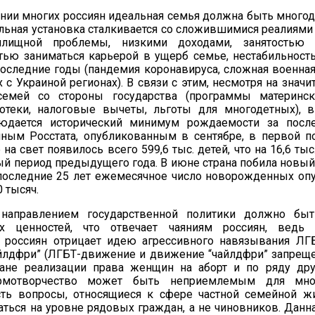
нии многих россиян идеальная семья должна быть многод
льная установка сталкивается со сложившимися реалиями
лищной проблемы, низкими доходами, занятостью 
тью заниматься карьерой в ущерб семье, нестабильност
оследние годы (пандемия коронавируса, сложная военная
 с Украиной регионах). В связи с этим, несмотря на зна
емей со стороны государства (программы материнско
отеки, налоговые вычеты, льготы для многодетных), 
юдается исторический минимум рождаемости за после
нным Росстата, опубликованным в сентябре, в первой п
 на свет появилось всего 599,6 тыс. детей, что на 16,6 ты
ый период предыдущего года. В июне страна побила новый
последние 25 лет ежемесячное число новорожденных оп
 тысяч.
направлением государственной политики должно быт
ых ценностей, что отвечает чаяниям россиян, ведь
 россиян отрицает идею агрессивного навязывания ЛГ
йлдфри” (ЛГБТ-движение и движение “чайлдфри” запреще
ане реализации права женщин на аборт и по ряду дру
рмотворчество может быть неприемлемым для мног
сть вопросы, относящиеся к сфере частной семейной ж
ься на уровне рядовых граждан, а не чиновников. Данна