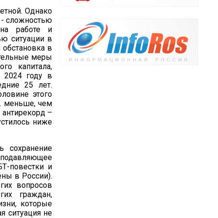
етной. Однако
 - сложностью
на работе и
ью ситуации в
 обстановка в
чительные меры
го капитала,
в 2024 году в
дние 25 лет.
оловине этого
с. меньше, чем
 антирекорд –
устилось ниже
ь сохранение
 подавляющее
БТ-повестки и
ны в России).
гих вопросов
их граждан,
изни, которые
я ситуация не