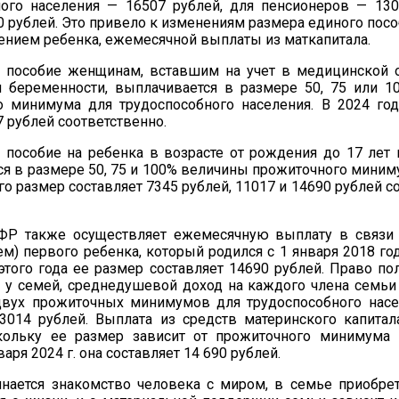
ного населения — 16507 рублей, для пенсионеров — 130
0 рублей. Это привело к изменениям размера единого посо
ением ребенка, ежемесячной выплаты из маткапитала.
 пособие женщинам, вставшим на учет в медицинской 
и беременности, выплачивается в размере 50, 75 или 
о минимума для трудоспособного населения. В 2024 год
7 рублей соответственно.
 пособие на ребенка в возрасте от рождения до 17 лет
я в размере 50, 75 и 100% величины прожиточного миниму
его размер составляет 7345 рублей, 11017 и 14690 рублей с
ФР также осуществляет ежемесячную выплату в связи
м) первого ребенка, который родился c 1 января 2018 го
 этого года ее размер составляет 14690 рублей. Право п
 у семей, среднедушевой доход на каждого члена семьи
вух прожиточных минимумов для трудоспособного насе
3014 рублей. Выплата из средств материнского капитал
кольку ее размер зависит от прожиточного минимума 
варя 2024 г. она составляет 14 690 рублей.
инается знакомство человека с миром, в семье приобре