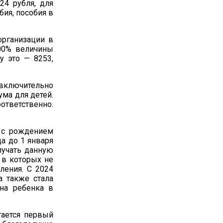
24 рубля, для
бия, пособия в
организации в
100% величины
у это — 8253,
 включительно
ма для детей.
оответственно.
 с рождением
да до 1 января
олучать данную
 в которых не
ления. С 2024
а также стала
на ребенка в
тается первый