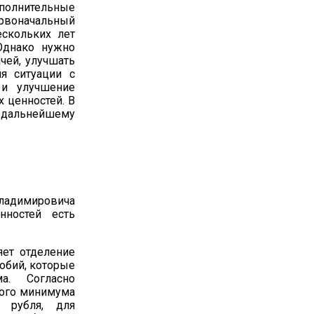
полнительные
ервоначальный
ескольких лет
Однако нужно
чей, улучшать
ия ситуации с
 и улучшение
 ценностей. В
 дальнейшему
Владимировича
нностей есть
яет отделение
собий, которые
а. Согласно
ного минимума
 рубля, для