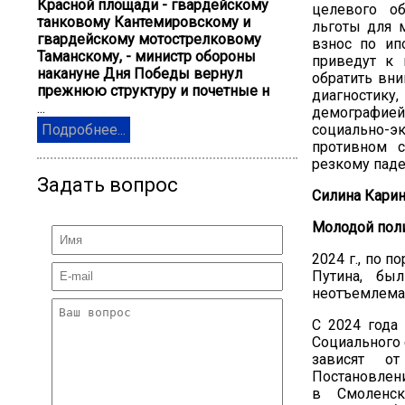
Красной площади - гвардейскому
целевого об
танковому Кантемировскому и
льготы для 
гвардейскому мотострелковому
взнос по ип
Таманскому, - министр обороны
приведут к 
накануне Дня Победы вернул
обратить вни
прежнюю структуру и почетные н
диагностику
...
демографие
Подробнее...
социально-эк
противном 
резкому паде
Задать вопрос
Силина Кари
Молодой пол
2024 г., по 
Путина, бы
неотъемлемая
С 2024 года
Социального 
зависят от
Постановлени
в Смоленск