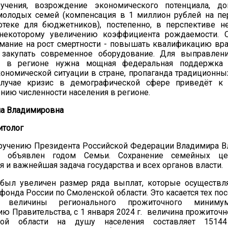
учения, возрождение экономического потенциала, до
молодых семей (компенсация в 1 миллион рублей на п
отеке для бюджетников), постепенно, в перспективе н
некоторому увеличению коэффициента рождаемости. 
мание на рост смертности - повышать квалификацию вра
, закупать современное оборудование. Для выправлен
й в регионе нужна мощная федеральная поддержка
ономической ситуации в стране, пропаганда традиционных
случае кризис в демографической сфере приведёт к
нию численности населения в регионе.
на Владимировна
итолог
поручению Президента Российской Федерации Владимира 
л объявлен годом Семьи. Сохранение семейных це
 и важнейшая задача государства и всех органов власти.
 был увеличен размер ряда выплат, которые осуществл
фонда России по Смоленской области. Это касается тех по
 величины регионального прожиточного минимум
ю Правительства, с 1 января 2024 г. величина прожиточ
ой области на душу населения составляет 15144