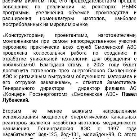
рабочим визитом. Под его председательством прошло
совещание по реализации на реакторах РБМК
программы увеличения объемов производства и
расширения номенклатуры изотопов, наиболее
востребованных на мировом рынке.
«Конструкторами, проектантами, изготовителями,
монтажниками при самом непосредственном участии
персонала практически всех служб Смоленской АЭС
проделана колоссальная работа по созданию и
отработке уникальной технологии для обращения с
кобальтом-60. Благодаря этому, в 2023 году будет
достигнута готовность трех энергоблоков Смоленской
АЭС к ритмичным выгрузкам облученного материала и
его отгрузке заказчикам», - отметил Заместитель
Генерального директора – директор филиала АО
«Концерн Росэнергоатом» «Смоленская АЭС»
Павел
Лубенский.
Вторым не менее важным направлением
использования мощностей энергетических канальных
реакторов является наработка изотопов медицинского
назначения. Ленинградская АЭС с 1997 года
нарабатывает йод-125, йод-131, молибден-99. С этого