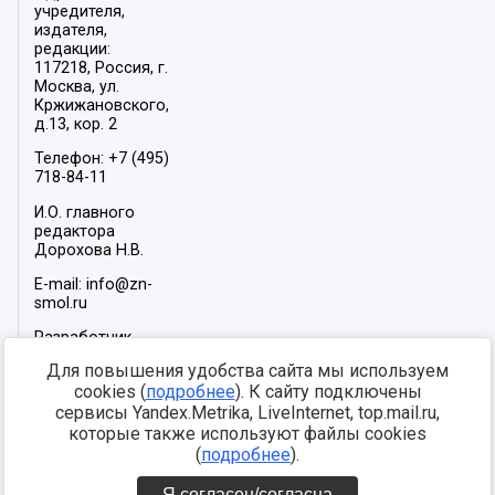
учредителя,
издателя,
редакции:
117218, Россия, г.
Москва, ул.
Кржижановского,
д.13, кор. 2
Телефон: +7 (495)
718-84-11
И.О. главного
редактора
Дорохова Н.В.
E-mail: info@zn-
smol.ru
Разработчик
сайта –
INFOROS
Для повышения удобства сайта мы используем
2026
cookies (
подробнее
). К сайту подключены
Мы в социальных
сервисы Yandex.Metrika, LiveInternet, top.mail.ru,
сетях:
которые также используют файлы cookies
(
подробнее
).
Я согласен/согласна