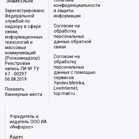
Политика
"Знамя.Ельня".
конфиденциальности
Зарегистрировано
и защиты
Федеральной
информации
службой по
Согласие на
надзору в сфере
обработку
связи,
персональных
информационных
данных обратной
технологий и
связи
массовых
коммуникаций
Согласие на
(Роскомнадзор).
обработку
Реестровая
персональных
запись ПИ № ТУ
данных с помощью
67 - 00297
сервисов
06.08.2019
Yandex.Metrika,
LiveInternet,
Показать
top.mail.ru
баннерные места
Учредитель и
издатель ООО ИА
«Инфорос».
Адрес