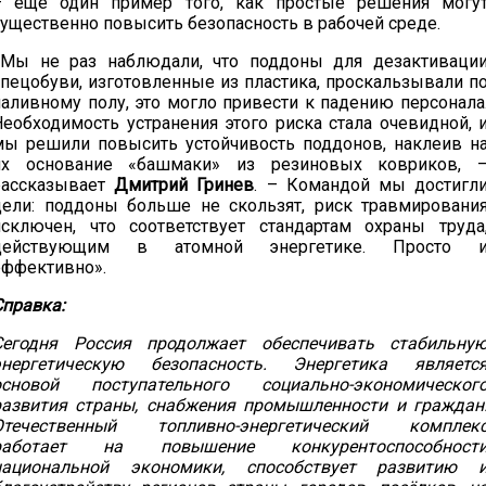
– еще один пример того, как простые решения могу
существенно повысить безопасность в рабочей среде.
«Мы не раз наблюдали, что поддоны для дезактиваци
спецобуви, изготовленные из пластика, проскальзывали п
наливному полу, это могло привести к падению персонала
Необходимость устранения этого риска стала очевидной, 
мы решили повысить устойчивость поддонов, наклеив н
их основание «башмаки» из резиновых ковриков, 
рассказывает
Дмитрий Гринев
. – Командой мы достигл
цели: поддоны больше не скользят, риск травмировани
исключен, что соответствует стандартам охраны труда
действующим в атомной энергетике. Просто 
эффективно».
Справка:
Сегодня Россия продолжает обеспечивать стабильну
энергетическую безопасность. Энергетика являетс
основой поступательного социально-экономическог
развития страны, снабжения промышленности и граждан
Отечественный топливно-энергетический комплек
работает на повышение конкурентоспособност
национальной экономики, способствует развитию 