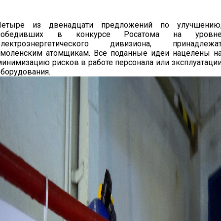
Четыре из двенадцати предложений по улучшению
победивших в конкурсе Росатома на уровн
электроэнергетического дивизиона, принадлежа
смоленским атомщикам. Все поданные идеи нацелены н
минимизацию рисков в работе персонала или эксплуатаци
оборудования.