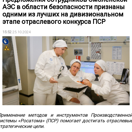
АЭС в области безопасности признаны
одними из лучших на дивизиональном
этапе отраслевого конкурса ПСР
15:52
25.10.2024
Применение методов и инструментов Производственно
системы «Росатома» (ПСР) помогает достигать отраслевы
тратегические цели.