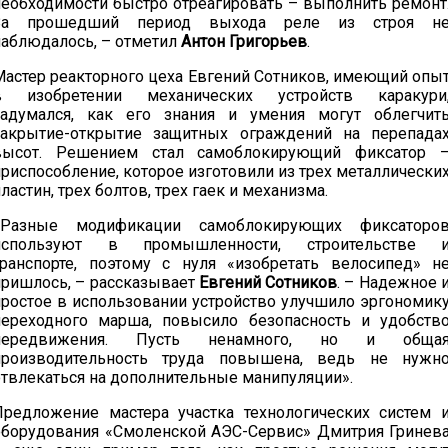
необходимости быстро отреагировать – выполнить ремонт
За прошедший период выхода реле из строя н
наблюдалось, – отметил
Антон Григорьев
.
Мастер реакторного цеха Евгений Сотников, имеющий опы
в изобретении механических устройств каракури
задумался, как его знания и умения могут облегчит
закрытие-открытие защитных ограждений на перепада
высот. Решением стал самоблокирующий фиксатор 
приспособление, которое изготовили из трех металлически
ластин, трех болтов, трех гаек и механизма.
«Разные модификации самоблокирующих фиксаторо
используют в промышленности, строительстве 
транспорте, поэтому с нуля «изобретать велосипед» н
пришлось, – рассказывает
Евгений Сотников
. – Надежное 
простое в использовании устройство улучшило эргономик
переходного марша, повысило безопасность и удобств
передвижения. Пусть ненамного, но и обща
производительность труда повышена, ведь не нужн
отвлекаться на дополнительные манипуляции».
Предложение мастера участка технологических систем 
оборудования «Смоленской АЭС-Сервис» Дмитрия Гринев