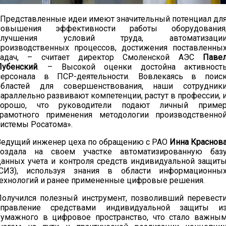
«Представленные идеи имеют значительный потенциал дл
повышения эффективности работы оборудования
улучшения условий труда, автоматизаци
производственных процессов, достижения поставленны
задач, – считает директор Смоленской АЭС
Паве
Лубенский
. – Высокой оценки достойна активност
персонала в ПСР-деятельности. Вовлекаясь в поис
областей для совершенствования, наши сотрудник
параллельно развивают компетенции, растут в профессии, 
хорошо, что руководители подают личный приме
грамотного применения методологии производственно
системы Росатома».
Ведущий инженер цеха по обращению с РАО
Инна Краснов
создала на своем участке автоматизированную баз
данных учета и контроля средств индивидуальной защит
(СИЗ), используя знания в области информационны
технологий и ранее примененные цифровые решения.
Получился полезный инструмент, позволивший перевест
управление средствами индивидуальной защиты и
бумажного в цифровое пространство, что стало важны