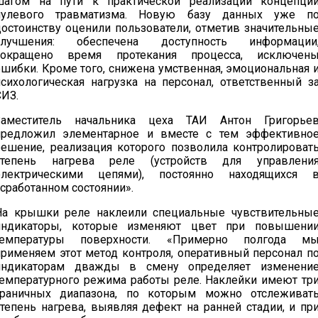
шагом на пути к практической реализации концепци
нулевого травматизма. Новую базу данных уже п
достоинству оценили пользователи, отметив значительны
улучшения: обеспечена доступность информации
сокращено время протекания процесса, исключен
ошибки. Кроме того, снижена умственная, эмоциональная 
психологическая нагрузка на персонал, ответственный з
СИЗ.
Заместитель начальника цеха ТАИ Антон Григорье
предложил элементарное и вместе с тем эффективно
решение, реализация которого позволила контролироват
степень нагрева реле (устройств для управлени
электрическими цепями), постоянно находящихся 
«сработанном состоянии».
На крышки реле наклеили специальные чувствительны
индикаторы, которые изменяют цвет при повышени
температуры поверхности. «Примерно полгода м
применяем этот метод контроля, оперативный персонал п
индикаторам дважды в смену определяет изменени
температурного режима работы реле. Наклейки имеют тр
граничных диапазона, по которым можно отслеживат
степень нагрева, выявляя дефект на ранней стадии, и пр