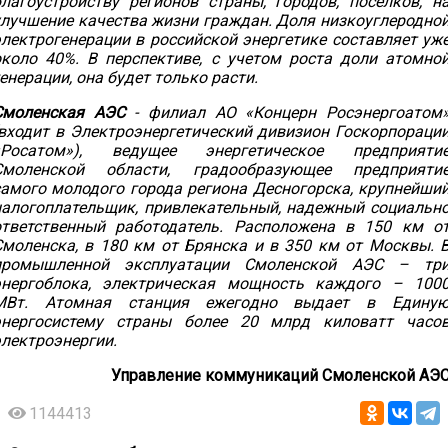
благоустройству регионов страны, городов, посёлков, н
улучшение качества жизни граждан. Доля низкоуглеродно
электрогенерации в российской энергетике составляет уж
около 40%. В перспективе, с учетом роста доли атомно
енерации, она будет только расти.
Смоленская АЭС
- филиал АО «Концерн Росэнергоатом
(входит в Электроэнергетический дивизион Госкорпораци
«Росатом»), ведущее энергетическое предприяти
Смоленской области, градообразующее предприяти
самого молодого города региона Десногорска, крупнейши
налогоплательщик, привлекательный, надежный социальн
ответственный работодатель. Расположена в 150 км о
Смоленска, в 180 км от Брянска и в 350 км от Москвы. 
промышленной эксплуатации Смоленской АЭС – тр
энергоблока, электрическая мощность каждого – 100
МВт. Атомная станция ежегодно выдает в Едину
энергосистему страны более 20 млрд киловатт часо
электроэнергии.
Управление коммуникаций Смоленской АЭ
1144413