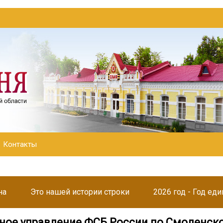
Контакты
на
Это нашей истории строки
2026 год - Год ед
ное управление ФСБ России по Смоленск