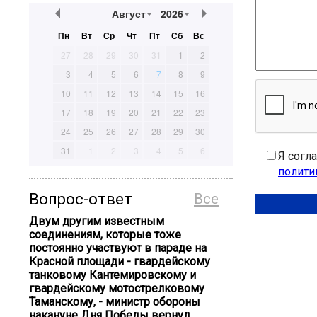
Август
2026
Пн
Вт
Ср
Чт
Пт
Сб
Вс
27
28
29
30
31
1
2
3
4
5
6
7
8
9
10
11
12
13
14
15
16
17
18
19
20
21
22
23
24
25
26
27
28
29
30
31
1
2
3
4
5
6
Я согл
полити
Вопрос-ответ
Все
Двум другим известным
соединениям, которые тоже
постоянно участвуют в параде на
Красной площади - гвардейскому
танковому Кантемировскому и
гвардейскому мотострелковому
Таманскому, - министр обороны
накануне Дня Победы вернул