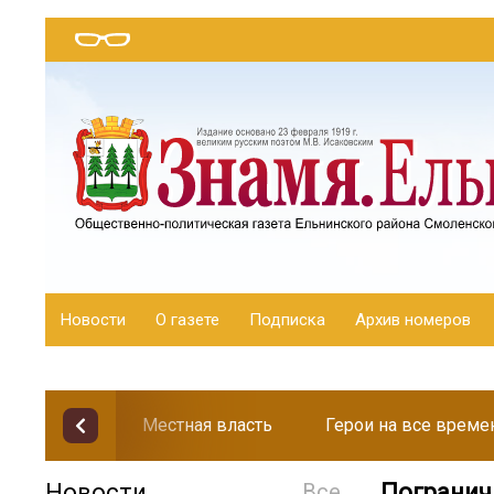
Новости
О газете
Подписка
Архив номеров
Местная власть
Герои на все време
Новости
Все
Погранич