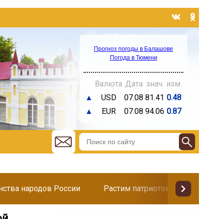
Прогноз погоды в Балашове
Погода в Тюмени
Валюта
Дата
знач.
изм.
▲
USD
07.08
81.41
0.48
▲
EUR
07.08
94.06
0.87
инства народов России
Растим патриотов
Поздр
ой