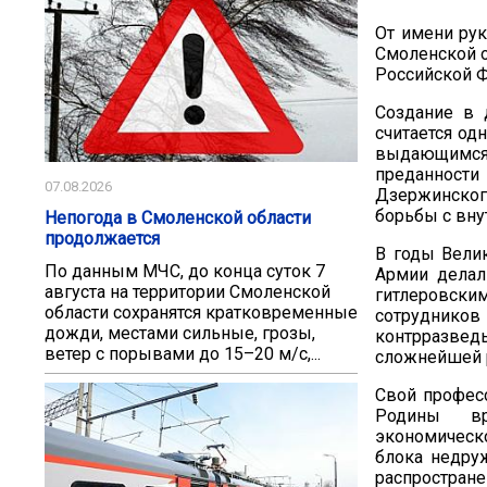
От имени 
Смоленской о
Российской 
Создание в 
считается од
выдающимся 
преданности
07.08.2026
Дзержинско
борьбы с вну
Непогода в Смоленской области
продолжается
В годы Вели
По данным МЧС, до конца суток 7
Армии делал
августа на территории Смоленской
гитлеровски
области сохранятся кратковременные
сотруднико
дожди, местами сильные, грозы,
контрразвед
ветер с порывами до 15–20 м/с,...
сложнейшей р
Свой профес
Родины вре
экономическо
блока недру
распростране