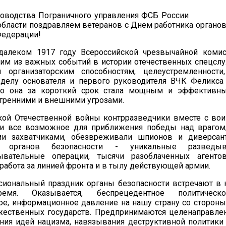
руководства Пограничного управления ФСБ
бласти поздравляем ветеранов с Днем работника органов
Федерации!
далеком 1917 году Всероссийской чрезвычайной комис
ним из важных событий в истории отечественных спецслу
организаторским способностям, целеустремленности,
 делу основателя и первого руководителя ВЧК Феликс
го она за короткий срок стала мощным и эффективн
тренними и внешними угрозами.
кой Отечественной войны контрразведчики вместе с во
и все возможное для приближения победы над врагом,
ми захватчиками, обезвреживали шпионов и диверсант
в органов безопасности - уникальные разведы
ывательные операции, тысячи разоблаченных агентов
абота за линией фронта и в тылу действующей армии.
сиональный праздник органы безопасности встречают в 
мя. Оказывается, беспрецедентное политическо
е, информационное давление на нашу страну со стороны
жественных государств. Предпринимаются целенаправл
ния идей нацизма, навязывания деструктивной политики