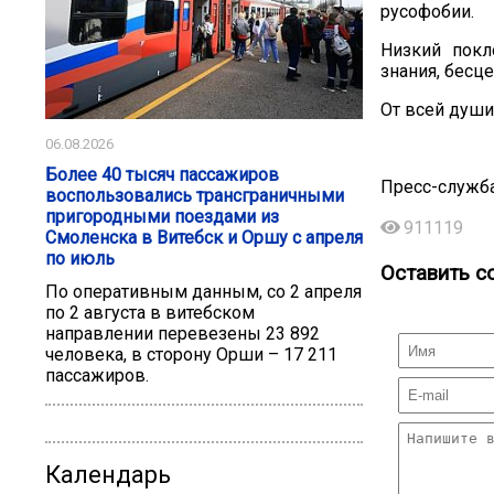
русофобии.
Низкий покл
знания, бесц
От всей души
06.08.2026
Более 40 тысяч пассажиров
Пресс-служба
воспользовались трансграничными
пригородными поездами из
911119
Смоленска в Витебск и Оршу с апреля
по июль
Оставить с
По оперативным данным, со 2 апреля
по 2 августа в витебском
направлении перевезены 23 892
человека, в сторону Орши – 17 211
пассажиров.
Календарь