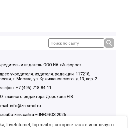
чредитель и издатель ООО ИА «Инфорос».
дрес учредителя, издателя, редакции: 117218,
оссия, г. Москва, ул. Кржижановского, д.13, кор. 2
елефон: +7 (495) 718-84-11
.О. главного редактора Дорохова Н.В.
-mail: info@zn-smol.ru
азработчик сайта –
INFOROS
2026
ы в социальных сетях:
, LiveInternet, top.mail.ru, которые также используют