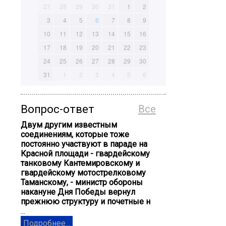
27
28
29
30
31
1
2
3
4
5
6
7
8
9
10
11
12
13
14
15
16
17
18
19
20
21
22
23
24
25
26
27
28
29
30
31
1
2
3
4
5
6
Вопрос-ответ
Все
Двум другим известным
соединениям, которые тоже
постоянно участвуют в параде на
Красной площади - гвардейскому
танковому Кантемировскому и
гвардейскому мотострелковому
Таманскому, - министр обороны
накануне Дня Победы вернул
прежнюю структуру и почетные н
...
Подробнее...