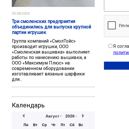
05.08.2026
Три смоленских предприятия
объединились для выпуска крупной
партии игрушек
Группа компаний «СмолТойс»
Я согл
производит игрушки, ООО
«Смоленская вышивка» выполняет
полити
работы по нанесению вышивки, а
ООО «Максимум Плюс» на
современном оборудовании
изготавливает вязаные шарфики
для...
Календарь
Август
2026
Пн
Вт
Ср
Чт
Пт
Сб
Вс