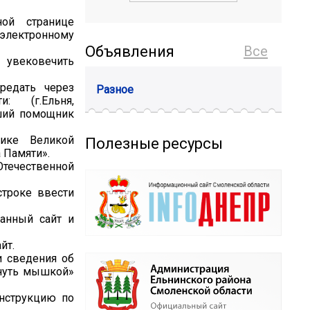
ой странице
 электронному
Объявления
Все
 увековечить
редать через
Разное
: (г.Ельня,
рший помощник
ике Великой
Полезные ресурсы
 Памяти».
Отечественной
строке ввести
занный сайт и
йт.
и сведения об
кнуть мышкой»
инструкцию по