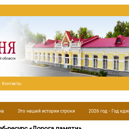
Контакты
на
Это нашей истории строки
2026 год - Год ед
еб-ресурс «Дорога памяти»