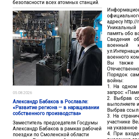
безопасности всех атомных станций.
Информацио
официальног
адресу http://m
Уникальный 
память обо в
Сведения о
военный к
ул.Интернаци
военного коми
Вы также м
Отечественно
Порядок сам
войны:
1. На одном
запрос: «Пам
05.08.2026
2. Выбрав с
Александр Бабаков в Рославле:
выполняете 
«Развитие региона — в наращивании
Выбрав ссылк
собственного производства»
3. На страни
участнике В
Заместитель председателя Госдумы
на указанное 
Александр Бабаков в рамках рабочей
4. При вход
поездки по Смоленской области