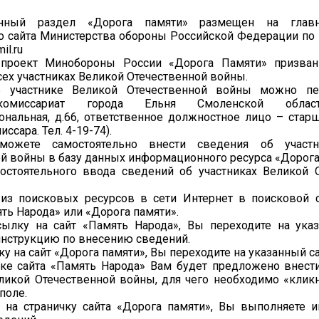
нный раздел «Дорога памяти» размещен на главн
о сайта Министерства обороны Российской Федерации по
il.ru
проект Минобороны России «Дорога Памяти» призван
сех участниках Великой Отечественной войны.
б участнике Великой Отечественной войны можно пе
омиссариат города Ельня Смоленской области
ональная, д.66, ответственное должностное лицо – ста
ссара. Тел. 4-19-74).
ожете самостоятельно внести сведения об участн
й войны в базу данных информационного ресурса «Дорога
остоятельного ввода сведений об участниках Великой 
 из поисковых ресурсов в сети Интернет в поисковой 
ять Народа» или «Дорога памяти».
сылку на сайт «Память Народа», Вы переходите на ука
инструкцию по внесению сведений.
у на сайт «Дорога памяти», Вы переходите на указанный са
чке сайта «Память Народа» Вам будет предложено внест
еликой Отечественной войны, для чего необходимо «кли
поле.
е на страничку сайта «Дорога памяти», Вы выполняете 