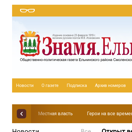
Новости
О газете
Подписка
Архив номеров
Местная власть
Герои на все време
Новости
Все
Открыт в