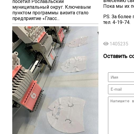
внесению св
посетил Рославльский
Пока мы их п
муниципальный округ. Ключевым
пунктом программы визита стало
P.S. За боле
предприятие «Гласс...
тел. 4-19-74.
1405235
Оставить с