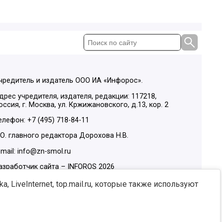
чредитель и издатель ООО ИА «Инфорос».
дрес учредителя, издателя, редакции: 117218,
оссия, г. Москва, ул. Кржижановского, д.13, кор. 2
елефон: +7 (495) 718-84-11
.О. главного редактора Дорохова Н.В.
-mail: info@zn-smol.ru
азработчик сайта –
INFOROS
2026
ы в социальных сетях:
, LiveInternet, top.mail.ru, которые также используют