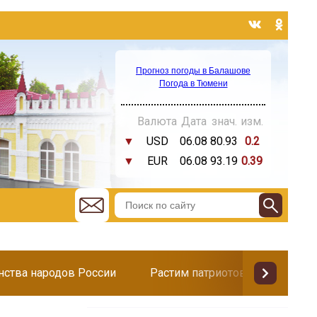
Прогноз погоды в Балашове
Погода в Тюмени
Валюта
Дата
знач.
изм.
▼
USD
06.08
80.93
0.2
▼
EUR
06.08
93.19
0.39
инства народов России
Растим патриотов
Поздр