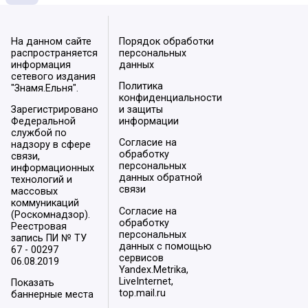
На данном сайте
Порядок обработки
распространяется
персональных
информация
данных
сетевого издания
Политика
"Знамя.Ельня".
конфиденциальности
Зарегистрировано
и защиты
Федеральной
информации
службой по
Согласие на
надзору в сфере
обработку
связи,
персональных
информационных
данных обратной
технологий и
связи
массовых
коммуникаций
Согласие на
(Роскомнадзор).
обработку
Реестровая
персональных
запись ПИ № ТУ
данных с помощью
67 - 00297
сервисов
06.08.2019
Yandex.Metrika,
LiveInternet,
Показать
top.mail.ru
баннерные места