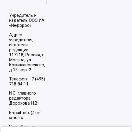
Учредитель и
издатель ООО ИА
«Инфорос».
Адрес
учредителя,
издателя,
редакции:
117218, Россия, г.
Москва, ул.
Кржижановского,
д.13, кор. 2
Телефон: +7 (495)
718-84-11
И.О. главного
редактора
Дорохова Н.В.
E-mail: info@zn-
smol.ru
Разработчик
сайта –
INFOROS