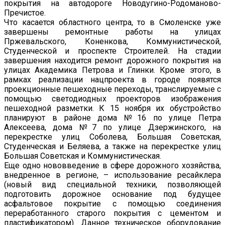
покрытия на автодороге Новодугино-Родоманово-
Пречистое.
Что касается областного центра, то в Смоленске уже
завершены ремонтные работы на улицах
Пржевальского, Коненкова, Коммунистической,
Студенческой и проспекте Строителей. На стадии
завершения находится ремонт дорожного покрытия на
улицах Академика Петрова и Глинки. Кроме этого, в
рамках реализации нацпроекта в городе появятся
проекционные пешеходные переходы, транслируемые с
помощью светодиодных проекторов изображения
пешеходной разметки. К 15 ноября их обустройство
планируют в районе дома №16 по улице Петра
Алексеева, дома №7 по улице Дзержинского, на
перекрестке улиц Соболева, Большая Советская,
Студенческая и Беляева, а также на перекрестке улиц
Большая Советская и Коммунистическая.
Еще одно нововведение в сфере дорожного хозяйства,
внедренное в регионе, – использование ресайклера
(новый вид специальной техники, позволяющей
подготовить дорожное основание под будущее
асфальтовое покрытие с помощью соединения
переработанного старого покрытия с цементом и
пластификатором). Данное техническое оборудование