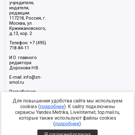
учредителя,
издателя,
редакции:
117218, Россия, г.
Москва, ул.
Кржижановского,
д.13, кор. 2
Телефон: +7 (495)
718-84-11
И.О. главного
редактора
Дорохова Н.В.
E-mail: info@zn-
smol.ru
Разработчик
сайта –
INFOROS
Для повышения удобства сайта мы используем
2026
cookies (
подробнее
). К сайту подключены
Мы в социальных
сервисы Yandex.Metrika, LiveInternet, top.mail.ru,
сетях:
которые также используют файлы cookies
(
подробнее
).
Я согласен/согласна