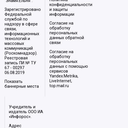
"Знамя.Ельня".
конфиденциальности
Зарегистрировано
и защиты
Федеральной
информации
службой по
Согласие на
надзору в сфере
обработку
связи,
персональных
информационных
данных обратной
технологий и
связи
массовых
коммуникаций
Согласие на
(Роскомнадзор).
обработку
Реестровая
персональных
запись ПИ № ТУ
данных с помощью
67 - 00297
сервисов
06.08.2019
Yandex.Metrika,
LiveInternet,
Показать
top.mail.ru
баннерные места
Учредитель и
издатель ООО ИА
«Инфорос».
Адрес