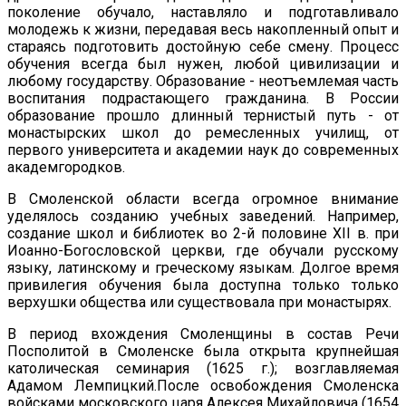
поколение обучало, наставляло и подготавливало
молодежь к жизни, передавая весь накопленный опыт и
стараясь подготовить достойную себе смену. Процесс
обучения всегда был нужен, любой цивилизации и
любому государству. Образование - неотъемлемая часть
воспитания подрастающего гражданина. В России
образование прошло длинный тернистый путь - от
монастырских школ до ремесленных училищ, от
первого университета и академии наук до современных
академгородков.
В Смоленской области всегда огромное внимание
уделялось созданию учебных заведений. Например,
создание школ и библиотек во 2-й половине ХII в. при
Иоанно-Богословской церкви, где обучали русскому
языку, латинскому и греческому языкам. Долгое время
привилегия обучения была доступна только только
верхушки общества или существовала при монастырях.
В период вхождения Смоленщины в состав Речи
Посполитой в Смоленске была открыта крупнейшая
католическая семинария (1625 г.); возглавляемая
Адамом Лемпицкий.После освобождения Смоленска
войсками московского царя Алексея Михайловича (1654