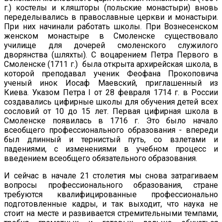
г.) костелы и кляшторы (польские монастыри) вновь
переделывались в православные церкви и монастыри.
При них начинали работать школы. При Вознесенском
женском монастыре в Смоленске существовало
училище для дочерей смоленского служилого
дворянства (шляхты). С воцарением Петра Первого в
Смоленске (1711 г.) была открыта архирейская школа, в
которой преподавал ученик Феофана Прокоповича
ученый инок Иосаф Маевский, приглашенный из
Киева. Указом Петра I от 28 февраля 1714 г. в России
создавались цифирные школы для обучения детей всех
сословий от 10 до 15 лет. Первая цифирная школа в
Смоленске появилась в 1716 г. Это было начало
всеобщего профессионального образования - впереди
был длинный и тернистый путь, со взлетами и
падениями, с изменениями в учебном процесс и
введением всеобщего обязательного образования.
И сейчас в начале 21 столетия мы снова затрагиваем
вопросы профессионального образования, стране
требуются квалифицированные профессионально
подготовленные кадры, и так выходит, что наука не
стоит на месте и развивается стремительными темпами,