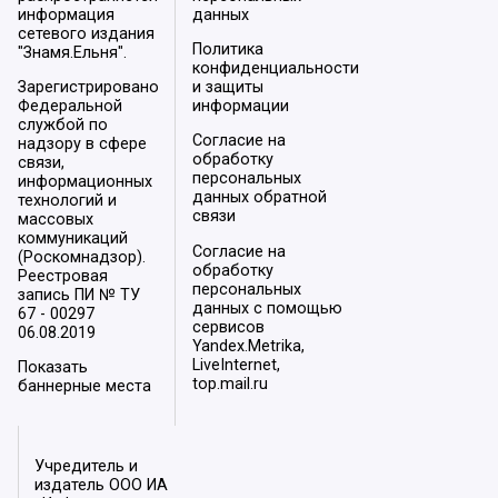
информация
данных
сетевого издания
Политика
"Знамя.Ельня".
конфиденциальности
Зарегистрировано
и защиты
Федеральной
информации
службой по
Согласие на
надзору в сфере
обработку
связи,
персональных
информационных
данных обратной
технологий и
связи
массовых
коммуникаций
Согласие на
(Роскомнадзор).
обработку
Реестровая
персональных
запись ПИ № ТУ
данных с помощью
67 - 00297
сервисов
06.08.2019
Yandex.Metrika,
LiveInternet,
Показать
top.mail.ru
баннерные места
Учредитель и
издатель ООО ИА