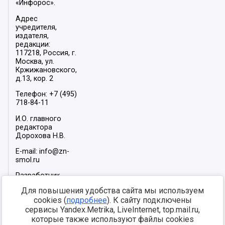
«Инфорос».
Адрес
учредителя,
издателя,
редакции:
117218, Россия, г.
Москва, ул.
Кржижановского,
д.13, кор. 2
Телефон: +7 (495)
718-84-11
И.О. главного
редактора
Дорохова Н.В.
E-mail: info@zn-
smol.ru
Разработчик
сайта –
INFOROS
Для повышения удобства сайта мы используем
2026
cookies (
подробнее
). К сайту подключены
Мы в социальных
сервисы Yandex.Metrika, LiveInternet, top.mail.ru,
сетях:
которые также используют файлы cookies