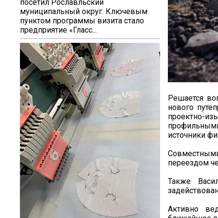
посетил Рославльский
муниципальный округ. Ключевым
пунктом программы визита стало
предприятие «Гласс...
Решается воп
нового путеп
проектно-из
профильными
источники фи
Совместными
переездом ч
Также Васи
задействован
Активно ве