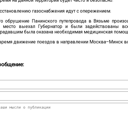
емя на данной территории будет чисто и безопасно.
сстановлению газоснабжения идут с опережением.
то обрушение Панинского путепровода в Вязьме произо
 место выехал Губернатор и были задействованы вс
традавшим была оказана необходимая медицинская помощ
 время движение поездов в направлении Москва–Минск во
ообщение: