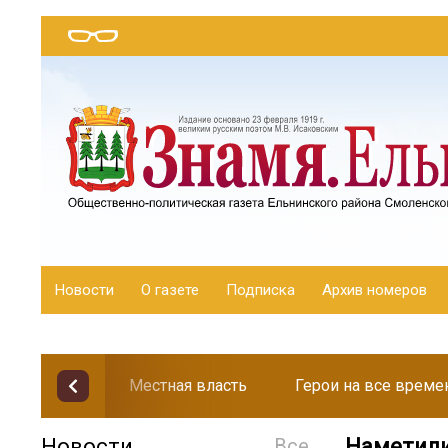
Новости
О газете
Подписка
Архив номеров
Местная власть
Герои на все време
Новости
Все
Наметили