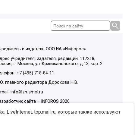
чредитель и издатель ООО ИА «Инфорос».
дрес учредителя, издателя, редакции: 117218,
оссия, г. Москва, ул. Кржижановского, д.13, кор. 2
елефон: +7 (495) 718-84-11
.О. главного редактора Дорохова Н.В.
-mail: info@zn-smol.ru
азработчик сайта –
INFOROS
2026
ы в социальных сетях:
, LiveInternet, top.mail.ru, которые также используют