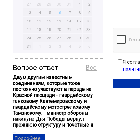
27
28
29
30
31
1
2
3
4
5
6
7
8
9
10
11
12
13
14
15
16
17
18
19
20
21
22
23
24
25
26
27
28
29
30
31
1
2
3
4
5
6
Я согл
Вопрос-ответ
Все
полити
Двум другим известным
соединениям, которые тоже
постоянно участвуют в параде на
Красной площади - гвардейскому
танковому Кантемировскому и
гвардейскому мотострелковому
Таманскому, - министр обороны
накануне Дня Победы вернул
прежнюю структуру и почетные н
...
Подробнее...