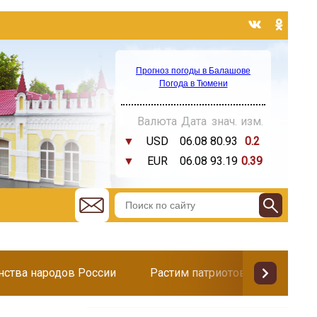
Прогноз погоды в Балашове
Погода в Тюмени
Валюта
Дата
знач.
изм.
▼
USD
06.08
80.93
0.2
▼
EUR
06.08
93.19
0.39
инства народов России
Растим патриотов
Поздр