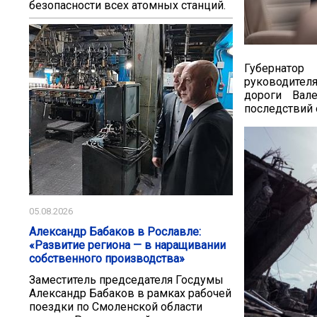
безопасности всех атомных станций.
Губернатор
руководител
дороги Вал
последствий 
05.08.2026
Александр Бабаков в Рославле:
«Развитие региона — в наращивании
собственного производства»
Заместитель председателя Госдумы
Александр Бабаков в рамках рабочей
поездки по Смоленской области