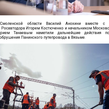
 Смоленской области Василий Анохини вместе с з
я Росавтодора Игорем Костюченко и начальником Москов
ерием Танаевым наметили дальнейшие действия по
обрушения Панинского путепровода в Вязьме.