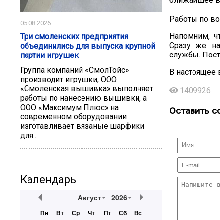
ближайшее вр
Работы по во
05.08.2026
Напомним, ч
Три смоленских предприятия
Сразу же на
объединились для выпуска крупной
службы. Пос
партии игрушек
Группа компаний «СмолТойс»
В настоящее
производит игрушки, ООО
«Смоленская вышивка» выполняет
1409926
работы по нанесению вышивки, а
ООО «Максимум Плюс» на
Оставить с
современном оборудовании
изготавливает вязаные шарфики
для...
Календарь
Август
2026
Пн
Вт
Ср
Чт
Пт
Сб
Вс