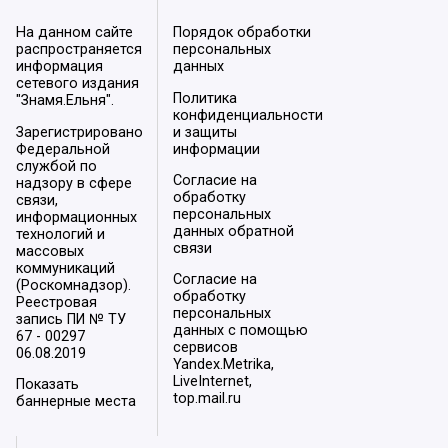
На данном сайте
Порядок обработки
распространяется
персональных
информация
данных
сетевого издания
Политика
"Знамя.Ельня".
конфиденциальности
Зарегистрировано
и защиты
Федеральной
информации
службой по
Согласие на
надзору в сфере
обработку
связи,
персональных
информационных
данных обратной
технологий и
связи
массовых
коммуникаций
Согласие на
(Роскомнадзор).
обработку
Реестровая
персональных
запись ПИ № ТУ
данных с помощью
67 - 00297
сервисов
06.08.2019
Yandex.Metrika,
LiveInternet,
Показать
top.mail.ru
баннерные места