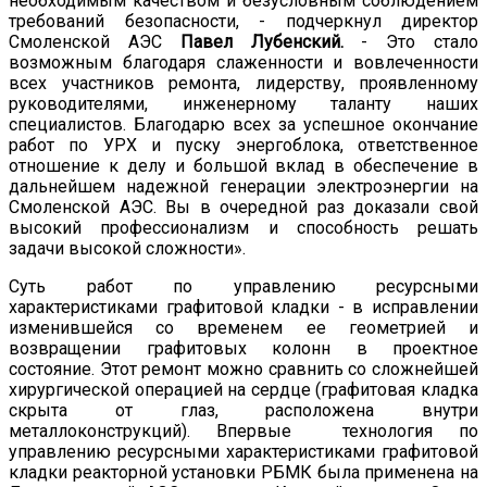
необходимым качеством и безусловным соблюдением
требований безопасности, - подчеркнул директор
Смоленской АЭС
Павел Лубенский.
- Это стало
возможным благодаря слаженности и вовлеченности
всех участников ремонта, лидерству, проявленному
руководителями, инженерному таланту наших
специалистов. Благодарю всех за успешное окончание
работ по УРХ и пуску энергоблока, ответственное
отношение к делу и большой вклад в обеспечение в
дальнейшем надежной генерации электроэнергии на
Смоленской АЭС. Вы в очередной раз доказали свой
высокий профессионализм и способность решать
задачи высокой сложности».
Суть работ по управлению ресурсными
характеристиками графитовой кладки - в исправлении
изменившейся со временем ее геометрией и
возвращении графитовых колонн в проектное
состояние. Этот ремонт можно сравнить со сложнейшей
хирургической операцией на сердце (графитовая кладка
скрыта от глаз, расположена внутри
металлоконструкций). Впервые технология по
управлению ресурсными характеристиками графитовой
кладки реакторной установки РБМК была применена на