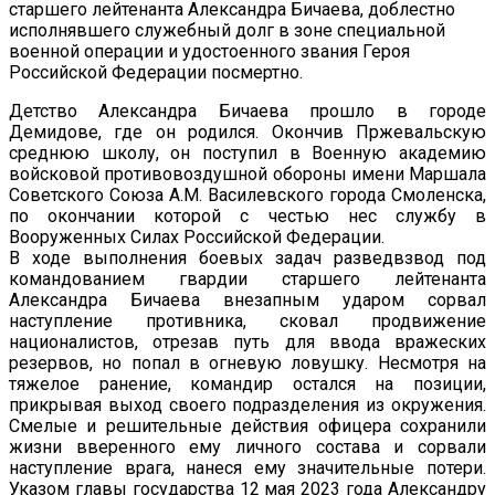
старшего лейтенанта Александра Бичаева, доблестно
исполнявшего служебный долг в зоне специальной
военной операции и удостоенного звания Героя
Российской Федерации посмертно.
Детство Александра Бичаева прошло в городе
Демидове, где он родился. Окончив Пржевальскую
среднюю школу, он поступил в Военную академию
войсковой противовоздушной обороны имени Маршала
Советского Союза А.М. Василевского города Смоленска,
по окончании которой с честью нес службу в
Вооруженных Силах Российской Федерации.
В ходе выполнения боевых задач разведвзвод под
командованием гвардии старшего лейтенанта
Александра Бичаева внезапным ударом сорвал
наступление противника, сковал продвижение
националистов, отрезав путь для ввода вражеских
резервов, но попал в огневую ловушку. Несмотря на
тяжелое ранение, командир остался на позиции,
прикрывая выход своего подразделения из окружения.
Смелые и решительные действия офицера сохранили
жизни вверенного ему личного состава и сорвали
наступление врага, нанеся ему значительные потери.
Указом главы государства 12 мая 2023 года Александру