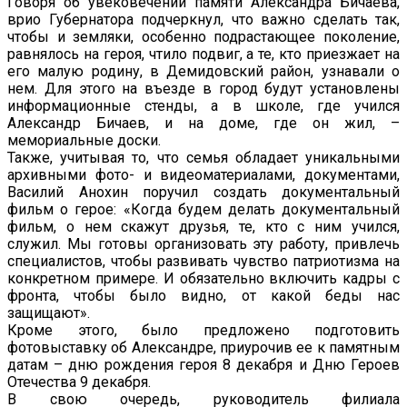
Говоря об увековечении памяти Александра Бичаева,
врио Губернатора подчеркнул, что важно сделать так,
чтобы и земляки, особенно подрастающее поколение,
равнялось на героя, чтило подвиг, а те, кто приезжает на
его малую родину, в Демидовский район, узнавали о
нем. Для этого на въезде в город будут установлены
информационные стенды, а в школе, где учился
Александр Бичаев, и на доме, где он жил, –
мемориальные доски.
Также, учитывая то, что семья обладает уникальными
архивными фото- и видеоматериалами, документами,
Василий Анохин поручил создать документальный
фильм о герое: «Когда будем делать документальный
фильм, о нем скажут друзья, те, кто с ним учился,
служил. Мы готовы организовать эту работу, привлечь
специалистов, чтобы развивать чувство патриотизма на
конкретном примере. И обязательно включить кадры с
фронта, чтобы было видно, от какой беды нас
защищают».
Кроме этого, было предложено подготовить
фотовыставку об Александре, приурочив ее к памятным
датам – дню рождения героя 8 декабря и Дню Героев
Отечества 9 декабря.
В свою очередь, руководитель филиала