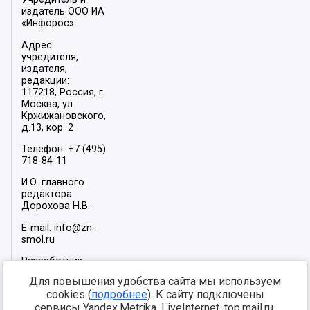
издатель ООО ИА
«Инфорос».
Адрес
учредителя,
издателя,
редакции:
117218, Россия, г.
Москва, ул.
Кржижановского,
д.13, кор. 2
Телефон: +7 (495)
718-84-11
И.О. главного
редактора
Дорохова Н.В.
E-mail: info@zn-
smol.ru
Разработчик
сайта –
INFOROS
Для повышения удобства сайта мы используем
2026
cookies (
подробнее
). К сайту подключены
Мы в социальных
сервисы Yandex.Metrika, LiveInternet, top.mail.ru,