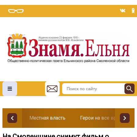
Местная власть
Герои на все времена
На Смоленщине снимут фильм о