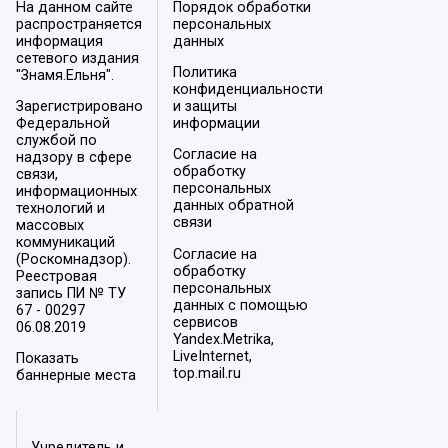
На данном сайте
Порядок обработки
распространяется
персональных
информация
данных
сетевого издания
Политика
"Знамя.Ельня".
конфиденциальности
Зарегистрировано
и защиты
Федеральной
информации
службой по
Согласие на
надзору в сфере
обработку
связи,
персональных
информационных
данных обратной
технологий и
связи
массовых
коммуникаций
Согласие на
(Роскомнадзор).
обработку
Реестровая
персональных
запись ПИ № ТУ
данных с помощью
67 - 00297
сервисов
06.08.2019
Yandex.Metrika,
LiveInternet,
Показать
top.mail.ru
баннерные места
Учредитель и