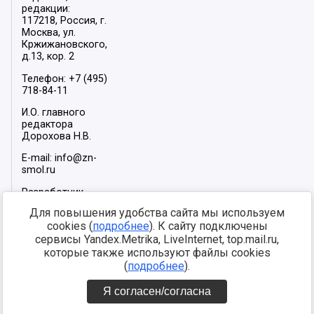
редакции:
117218, Россия, г.
Москва, ул.
Кржижановского,
д.13, кор. 2
Телефон: +7 (495)
718-84-11
И.О. главного
редактора
Дорохова Н.В.
E-mail: info@zn-
smol.ru
Разработчик
сайта –
INFOROS
Для повышения удобства сайта мы используем
2026
cookies (
подробнее
). К сайту подключены
Мы в социальных
сервисы Yandex.Metrika, LiveInternet, top.mail.ru,
сетях:
которые также используют файлы cookies
(
подробнее
).
Я согласен/согласна