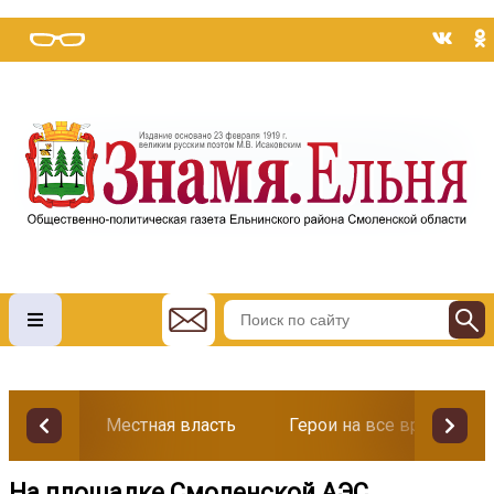
Местная власть
Герои на все времена
На площадке Смоленской АЭС