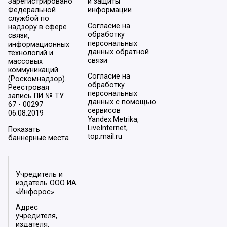
Зарегистрировано
и защиты
Федеральной
информации
службой по
Согласие на
надзору в сфере
обработку
связи,
персональных
информационных
данных обратной
технологий и
связи
массовых
коммуникаций
Согласие на
(Роскомнадзор).
обработку
Реестровая
персональных
запись ПИ № ТУ
данных с помощью
67 - 00297
сервисов
06.08.2019
Yandex.Metrika,
LiveInternet,
Показать
top.mail.ru
баннерные места
Учредитель и
издатель ООО ИА
«Инфорос».
Адрес
учредителя,
издателя,