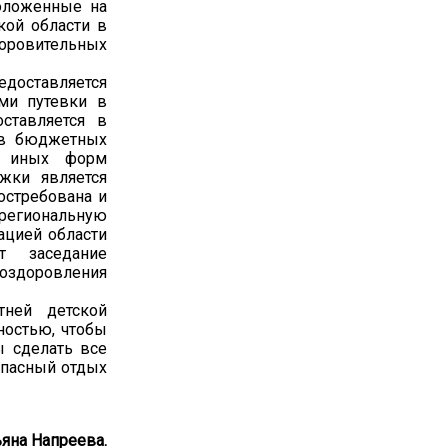
положенные на
кой области в
оровительных
едоставляется
ями путевки в
ставляется в
 в бюджетных
х иных форм
ржки является
востребована и
региональную
ацией области
т заседание
оздоровления
тней детской
ностью, чтобы
ы сделать все
опасный отдых
ьяна Напреева.