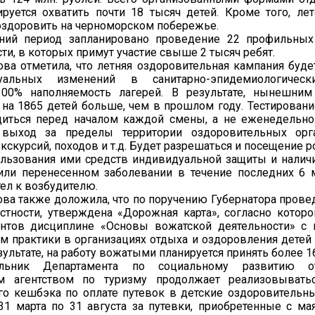
руется охватить почти 18 тысяч детей. Кроме того, ле
оздоровить на черноморском побережье.
ний период запланировано проведение 22 профильных
ти, в которых примут участие свыше 2 тысяч ребят.
ва отметила, что летняя оздоровительная кампания буде
уальных изменений в санитарно-эпидемиологическ
00% наполняемость лагерей. В результате, нынешним
на 1865 детей больше, чем в прошлом году. Тестировани
диться перед началом каждой смены, а не еженедельно
 выход за пределы территории оздоровительных орг
кскурсий, походов и т.д. Будет разрешаться и посещение 
ользования ими средств индивидуальной защиты и налич
или перенесенном заболевании в течение последних 6 
тел к возбудителю.
ва также доложила, что по поручению Губернатора провед
стности, утверждена «Дорожная карта», согласно которо
ентов дисциплине «Основы вожатской деятельности» с
 практики в организациях отдыха и оздоровления детей 
зультате, на работу вожатыми планируется принять более 1
льник Департамента по социальному развитию от
м агентством по туризму продолжает реализовывать
го кешбэка по оплате путевок в детские оздоровительны
31 марта по 31 августа за путевки, приобретенные с мая