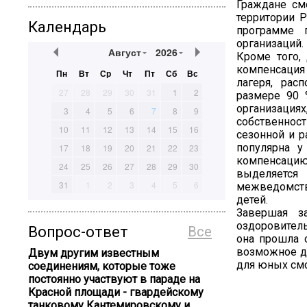
Граждане см
территории Р
Календарь
программе 
организаций.
Август
2026
Кроме того,
компенсация
Пн
Вт
Ср
Чт
Пт
Сб
Вс
лагеря, рас
27
28
29
30
31
1
2
размере 90 
организаци
3
4
5
6
7
8
9
собственнос
10
11
12
13
14
15
16
сезонной и р
популярна у
17
18
19
20
21
22
23
компенсацию 
24
25
26
27
28
29
30
выделяется
31
1
2
3
4
5
6
межведомств
детей.
Завершая за
оздоровитель
Вопрос-ответ
Все
она прошла 
возможное дл
Двум другим известным
для юных смо
соединениям, которые тоже
постоянно участвуют в параде на
Красной площади - гвардейскому
танковому Кантемировскому и