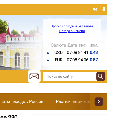
Прогноз погоды в Балашове
Погода в Тюмени
Валюта
Дата
знач.
изм.
▲
USD
07.08
81.41
0.48
▲
EUR
07.08
94.06
0.87
инства народов России
Растим патриотов
Поздр
ее 230