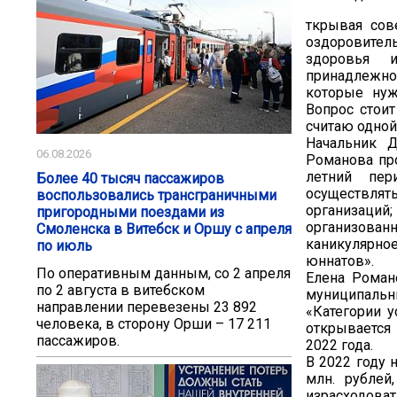
ткрывая сов
оздоровитель
здоровья и
принадлежнос
которые нуж
Вопрос стоит
считаю одной
Начальник Д
06.08.2026
Романова про
летний пер
Более 40 тысяч пассажиров
осуществлят
воспользовались трансграничными
организаций
пригородными поездами из
организова
Смоленска в Витебск и Оршу с апреля
каникулярное
по июль
юннатов».
По оперативным данным, со 2 апреля
Елена Романо
по 2 августа в витебском
муниципальны
направлении перевезены 23 892
«Категории 
человека, в сторону Орши – 17 211
открывается
пассажиров.
2022 года.
В 2022 году 
млн. рублей
израсходова