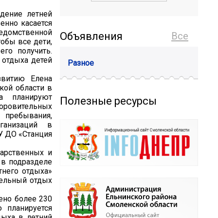
едение летней
енно касается
домственной
Объявления
Все
обы все дети,
го получить.
 отдыха детей
Разное
звитию Елена
кой области в
а планируют
Полезные ресурсы
доровительных
 пребывания,
ганизаций в
БУ ДО «Станция
дарственных и
 в подразделе
тнего отдыха»
тельный отдых
ено более 230
 планируется
дыха в летний