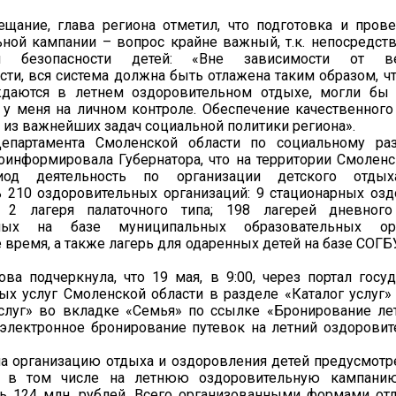
ещание, глава региона отметил, что подготовка и пров
ной кампании – вопрос крайне важный, т.к. непосредств
 безопасности детей: «Вне зависимости от ве
ти, вся система должна быть отлажена таким образом, чт
даются в летнем оздоровительном отдыхе, могли бы е
 у меня на личном контроле. Обеспечение качественного
 из важнейших задач социальной политики региона».
епартамента Смоленской области по социальному ра
информировала Губернатора, что на территории Смоленс
иод деятельность по организации детского отдых
ь 210 оздоровительных организаций: 9 стационарных оз
; 2 лагеря палаточного типа; 198 лагерей дневного
нных на базе муниципальных образовательных ор
 время, а также лагерь для одаренных детей на базе СОГ
ва подчеркнула, что 19 мая, в 9:00, через портал госу
х услуг Смоленской области в разделе «Каталог услуг»
услуг» во вкладке «Семья» по ссылке «Бронирование ле
 электронное бронирование путевок на летний оздорови
на организацию отдыха и оздоровления детей предусмотр
, в том числе на летнюю оздоровительную кампанию
ть 124 млн. рублей. Всего организованными формами от