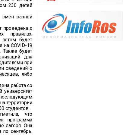
том 230 детей
 смен разной
т проведена с
их правилах.
 летом будет
е на COVID-19
. Также будет
анизаций для
родителями при
ии сведений о
месяцев, либо
ена работа со
й университет
 последующим
на территории
60 студентов.
метила, что
ся программа
е лагеря. Она
 по сентябрь.