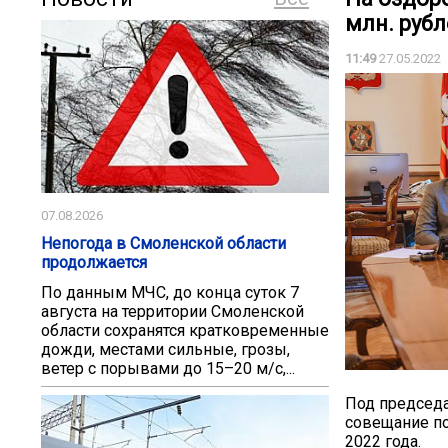
млн. руб
11:49
27.05.2022
07.08.2026
Непогода в Смоленской области
продолжается
По данным МЧС, до конца суток 7
августа на территории Смоленской
области сохранятся кратковременные
дожди, местами сильные, грозы,
ветер с порывами до 15–20 м/с,...
Под председа
совещание по
2022 года.