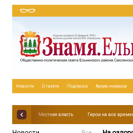
Новости
О газете
Подписка
Архив номеров
Местная власть
Герои на все време
Новости
Все
На оздор