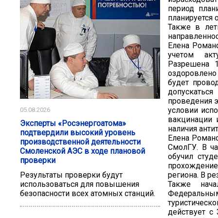
период плани
планируется 
Также в лет
направленнос
Елена Романо
учетом акт
Разрешена 1
оздоровлено 
будет прово
допускаться
проведения э
условии исп
05.08.2026
вакцинации 
Эксперты «Росэнергоатома»
наличия анти
подтвердили высокий уровень
Елена Романо
производственной деятельности
СмолГУ. В ча
Смоленской АЭС в ходе плановой
обучил студ
проверки
прохождением
региона. В ре
Результаты проверки будут
Также нача
использоваться для повышения
Федеральны
безопасности всех атомных станций.
туристическо
действует с 