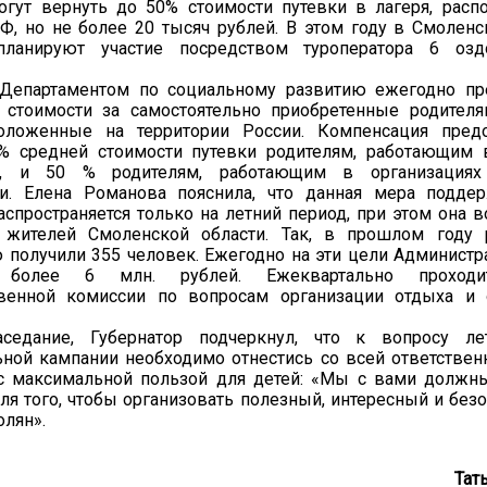
огут вернуть до 50% стоимости путевки в лагеря, рас
Ф, но не более 20 тысяч рублей. В этом году в Смоленс
планируют участие посредством туроператора 6 озд
 Департаментом по социальному развитию ежегодно пр
 стоимости за самостоятельно приобретенные родител
положенные на территории России. Компенсация предо
% средней стоимости путевки родителям, работающим
ях, и 50 % родителям, работающим в организация
ти. Елена Романова пояснила, что данная мера подде
аспространяется только на летний период, при этом она 
 жителей Смоленской области. Так, в прошлом году 
получили 355 человек. Ежегодно на эти цели Администр
 более 6 млн. рублей. Ежеквартально проходи
енной комиссии по вопросам организации отдыха и 
седание, Губернатор подчеркнул, что к вопросу ле
ной кампании необходимо отнестись со всей ответствен
с максимальной пользой для детей: «Мы с вами должн
я того, чтобы организовать полезный, интересный и без
лян».
Тат