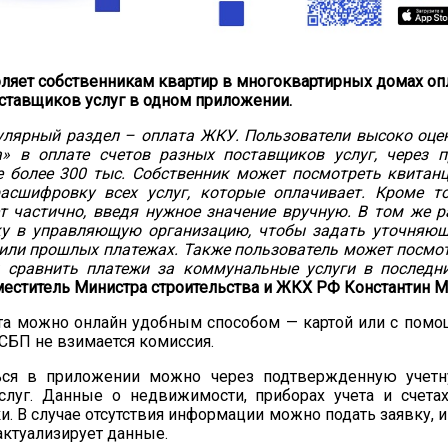
ляет собственникам квартир в многоквартирных домах оп
оставщиков услуг в одном приложении.
лярный раздел – оплата ЖКУ. Пользователи высоко оце
а» в оплате счетов разных поставщиков услуг, через 
е более 300 тыс. Собственник может посмотреть квитан
асшифровку всех услуг, которые оплачивает. Кроме т
т частично, введя нужное значение вручную. В том же 
ку в управляющую организацию, чтобы задать уточняю
или прошлых платежах. Также пользователь может посмо
ы сравнить платежи за коммунальные услуги в последн
меститель Министра строительства и ЖКХ РФ Константин М
ета можно онлайн удобным способом — картой или с пом
 СБП не взимается комиссия.
ься в приложении можно через подтвержденную учетн
услуг. Данные о недвижимости, приборах учета и счета
и. В случае отсутствия информации можно подать заявку,
актуализирует данные.