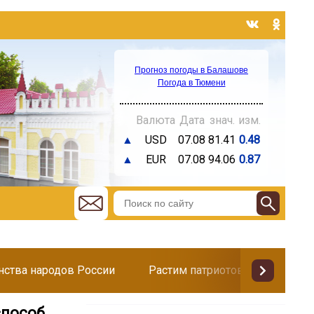
Прогноз погоды в Балашове
Погода в Тюмени
Валюта
Дата
знач.
изм.
▲
USD
07.08
81.41
0.48
▲
EUR
07.08
94.06
0.87
инства народов России
Растим патриотов
Поздр
способ