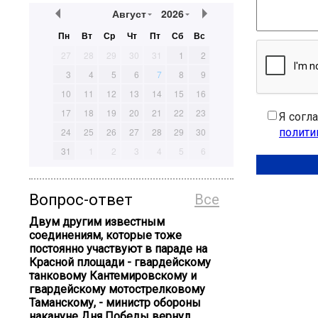
Август
2026
Пн
Вт
Ср
Чт
Пт
Сб
Вс
27
28
29
30
31
1
2
3
4
5
6
7
8
9
10
11
12
13
14
15
16
17
18
19
20
21
22
23
Я согл
полити
24
25
26
27
28
29
30
31
1
2
3
4
5
6
Вопрос-ответ
Все
Двум другим известным
соединениям, которые тоже
постоянно участвуют в параде на
Красной площади - гвардейскому
танковому Кантемировскому и
гвардейскому мотострелковому
Таманскому, - министр обороны
накануне Дня Победы вернул