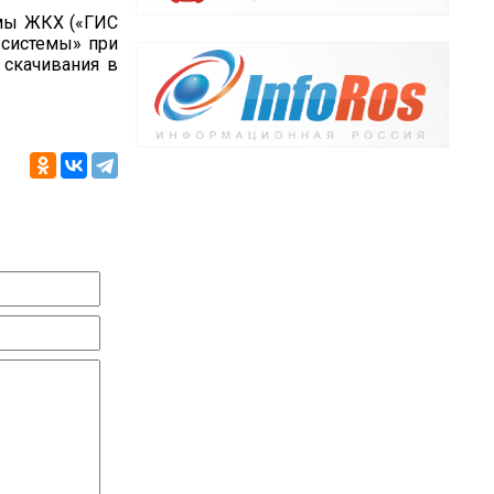
емы ЖКХ («ГИС
 системы» при
 скачивания в