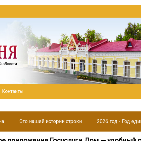
Контакты
на
Это нашей истории строки
2026 год - Год ед
е приложение Госуслуги.Дом — удобный 