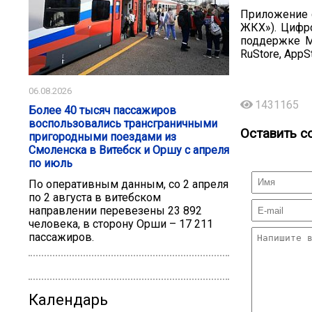
Приложение 
ЖКХ»). Цифр
поддержке М
RuStore, AppSt
06.08.2026
1431165
Более 40 тысяч пассажиров
воспользовались трансграничными
Оставить с
пригородными поездами из
Смоленска в Витебск и Оршу с апреля
по июль
По оперативным данным, со 2 апреля
по 2 августа в витебском
направлении перевезены 23 892
человека, в сторону Орши – 17 211
пассажиров.
Календарь