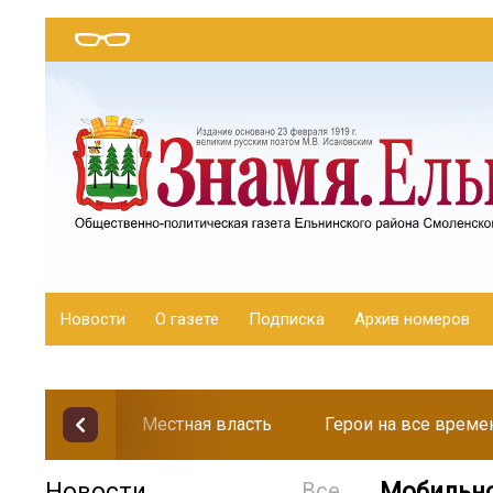
Новости
О газете
Подписка
Архив номеров
Местная власть
Герои на все време
Новости
Все
Мобильно