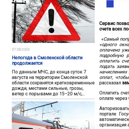
Сервис позво
счета всех п
«Самый попу
«одного окн
оплачено уж
07.08.2026
подробную р
Непогода в Смоленской области
оплатить сче
продолжается
подать заяв
По данным МЧС, до конца суток 7
начислениях 
августа на территории Смоленской
оплат, чтоб
области сохранятся кратковременные
рассказал
за
дожди, местами сильные, грозы,
Оплатить сч
ветер с порывами до 15–20 м/с,...
оплате через
Авторизоват
портале Гос
автоматическ
организация 