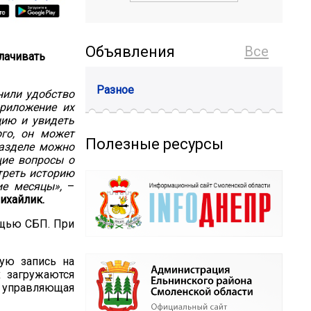
Объявления
Все
лачивать
Разное
нили удобство
приложение их
цию и увидеть
ого, он может
Полезные ресурсы
разделе можно
щие вопросы о
треть историю
ие месяцы»,
–
ихайлик.
ощью СБП. При
ую запись на
х загружаются
 и управляющая