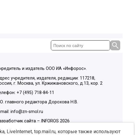
чредитель и издатель ООО ИА «Инфорос».
дрес учредителя, издателя, редакции: 117218,
оссия, г. Москва, ул. Кржижановского, д.13, кор. 2
елефон: +7 (495) 718-84-11
.О. главного редактора Дорохова Н.В.
-mail: info@zn-smol.ru
азработчик сайта –
INFOROS
2026
ы в социальных сетях:
, LiveInternet, top.mail.ru, которые также используют