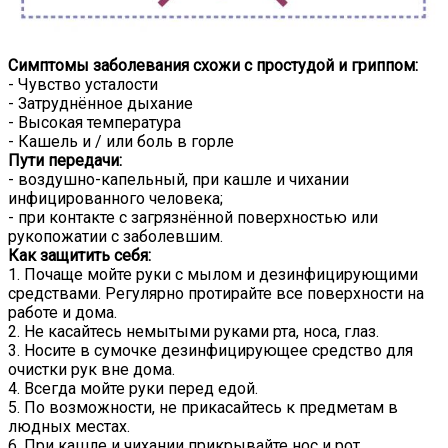
Симптомы заболевания схожи с простудой и гриппом:
- Чувство усталости
- Затруднённое дыхание
- Высокая температура
- Кашель и / или боль в горле
Пути передачи:
- воздушно-капельный, при кашле и чихании
инфицированного человека;
- при контакте с загрязнённой поверхностью или
рукопожатии с заболевшим.
Как защитить себя:
1. Почаще мойте руки с мылом и дезинфицирующими
средствами. Регулярно протирайте все поверхности на
работе и дома.
2. Не касайтесь немытыми руками рта, носа, глаз.
3. Носите в сумочке дезинфицирующее средство для
очистки рук вне дома.
4. Всегда мойте руки перед едой.
5. По возможности, не прикасайтесь к предметам в
людных местах.
6. При кашле и чихании прикрывайте нос и рот