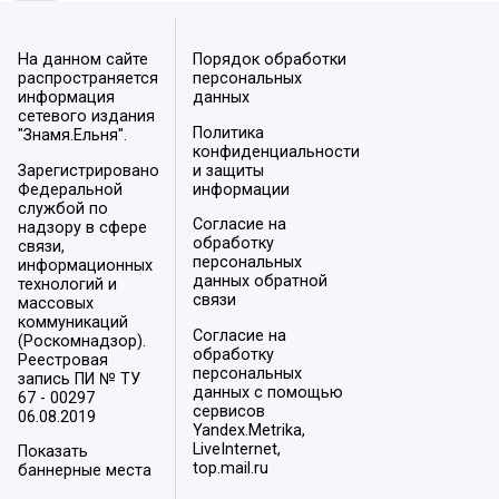
На данном сайте
Порядок обработки
распространяется
персональных
информация
данных
сетевого издания
Политика
"Знамя.Ельня".
конфиденциальности
Зарегистрировано
и защиты
Федеральной
информации
службой по
Согласие на
надзору в сфере
обработку
связи,
персональных
информационных
данных обратной
технологий и
связи
массовых
коммуникаций
Согласие на
(Роскомнадзор).
обработку
Реестровая
персональных
запись ПИ № ТУ
данных с помощью
67 - 00297
сервисов
06.08.2019
Yandex.Metrika,
LiveInternet,
Показать
top.mail.ru
баннерные места