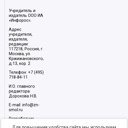
Учредитель и
издатель ООО ИА
«Инфорос».
Адрес
учредителя,
издателя,
редакции:
117218, Россия, г.
Москва, ул.
Кржижановского,
д.13, кор. 2
Телефон: +7 (495)
718-84-11
И.О. главного
редактора
Дорохова Н.В.
E-mail: info@zn-
smol.ru
Разработчик
сайта –
INFOROS
Для повышения удобства сайта мы используем