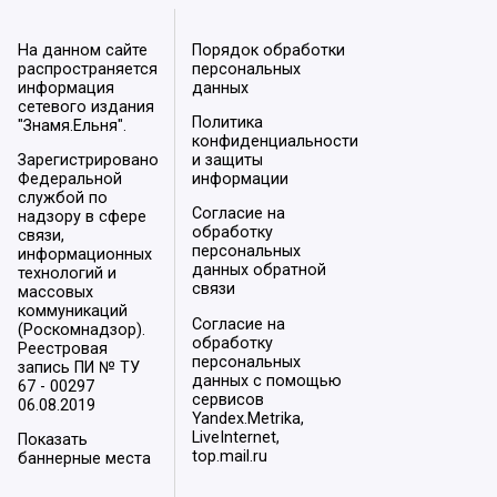
На данном сайте
Порядок обработки
распространяется
персональных
информация
данных
сетевого издания
Политика
"Знамя.Ельня".
конфиденциальности
Зарегистрировано
и защиты
Федеральной
информации
службой по
Согласие на
надзору в сфере
обработку
связи,
персональных
информационных
данных обратной
технологий и
связи
массовых
коммуникаций
Согласие на
(Роскомнадзор).
обработку
Реестровая
персональных
запись ПИ № ТУ
данных с помощью
67 - 00297
сервисов
06.08.2019
Yandex.Metrika,
LiveInternet,
Показать
top.mail.ru
баннерные места