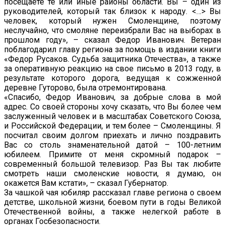
посещаете те или иные районы области. Вы – один из
руководителей, который так близок к народу. <…> Вы
человек, который нужен Смоленщине, поэтому
неслучайно, что смоляне переизбрали Вас на выборах в
прошлом году», – сказал Федор Иванович. Ветеран
поблагодарил главу региона за помощь в издании книги
«Федор Русаков. Судьба защитника Отечества», а также
за оперативную реакцию на свое письмо в 2013 году, в
результате которого дорога, ведущая к сожженной
деревне Гуторово, была отремонтирована.
«Спасибо, Федор Иванович, за добрые слова в мой
адрес. Со своей стороны хочу сказать, что Вы более чем
заслуженный человек и в масштабах Советского Союза,
и Российской Федерации, и тем более – Смоленщины. Я
посчитал своим долгом приехать и лично поздравить
Вас со столь знаменательной датой – 100-летним
юбилеем. Примите от меня скромный подарок –
современный большой телевизор. Раз Вы так любите
смотреть наши смоленские новости, я думаю, он
окажется Вам кстати», – сказал Губернатор.
За чашкой чая юбиляр рассказал главе региона о своем
детстве, школьной жизни, боевом пути в годы Великой
Отечественной войны, а также нелегкой работе в
органах Госбезопасности.