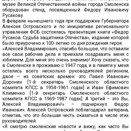
музее Великой Отечественной войны города Смоленска
оборудован стенд, посвященный Федору Ивановичу
Русакову.
В феврале нынешнего года при поддержке Губернатора
Алексея Островского и по инициативе регионального
управления ФСБ состоялась презентация книги «Федор
Русаков. Судьба защитника Отечества», издание которой
было приурочено к 100-летию со дня рождения героя.
«Алексей Владимирович, спасибо большое, что оставили
все свои рабочие дела и приехали поздравить меня с
юбилеем. Для меня это очень значимо! Хочу сказать, что
в Смоленске я проживаю с 1947 года, и в памяти у меня
остались всего несколько руководителей регионом,
двое – из советских времен: это Павел Иванович
Доронин [1-й секретарь Смоленского областного
комитета КПСС в 1954-1961 годах] и Иван Ефимович
Клименко [1-й секретарь Смоленского областного
комитета КПСС в 1969-1987 годах]. А третий – это Вы,
Алексей Владимирович!» – подчеркнул Федор
Иванович. Алексей Островский поблагодарил ветерана,
отметив, что это большая честь оказаться в числе этих
руководителей.
«Я смотрю смоленские новости и вижу, как часто Вы