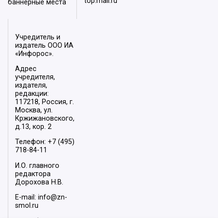
top.mail.ru
баннерные места
Учредитель и
издатель ООО ИА
«Инфорос».
Адрес
учредителя,
издателя,
редакции:
117218, Россия, г.
Москва, ул.
Кржижановского,
д.13, кор. 2
Телефон: +7 (495)
718-84-11
И.О. главного
редактора
Дорохова Н.В.
E-mail: info@zn-
smol.ru