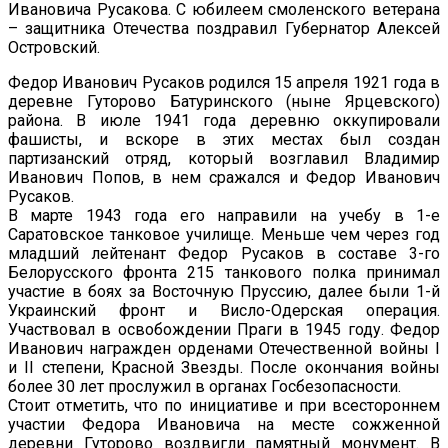
Ивановича Русакова. С юбилеем смоленского ветерана
– защитника Отечества поздравил Губернатор Алексей
Островский.
Федор Иванович Русаков родился 15 апреля 1921 года в
деревне Гуторово Батуринского (ныне Ярцевского)
района. В июле 1941 года деревню оккупировали
фашисты, и вскоре в этих местах был создан
партизанский отряд, который возглавил Владимир
Иванович Попов, в нем сражался и Федор Иванович
Русаков.
В марте 1943 года его направили на учебу в 1-е
Саратовское танковое училище. Меньше чем через год
младший лейтенант Федор Русаков в составе 3-го
Белорусского фронта 215 танкового полка принимал
участие в боях за Восточную Пруссию, далее были 1-й
Украинский фронт и Висло-Одерская операция.
Участвовал в освобождении Праги в 1945 году. Федор
Иванович награжден орденами Отечественной войны I
и II степени, Красной Звезды. После окончания войны
более 30 лет прослужил в органах Госбезопасности.
Стоит отметить, что по инициативе и при всестороннем
участии Федора Ивановича на месте сожженной
деревни Гуторово воздвигли памятный монумент. В