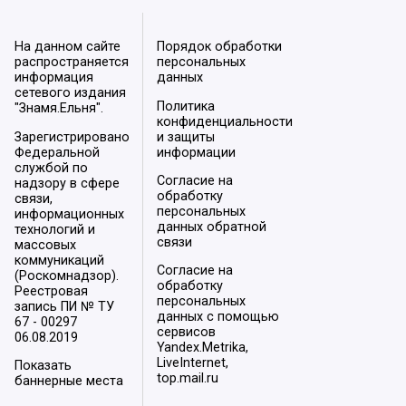
На данном сайте
Порядок обработки
распространяется
персональных
информация
данных
сетевого издания
Политика
"Знамя.Ельня".
конфиденциальности
Зарегистрировано
и защиты
Федеральной
информации
службой по
Согласие на
надзору в сфере
обработку
связи,
персональных
информационных
данных обратной
технологий и
связи
массовых
коммуникаций
Согласие на
(Роскомнадзор).
обработку
Реестровая
персональных
запись ПИ № ТУ
данных с помощью
67 - 00297
сервисов
06.08.2019
Yandex.Metrika,
LiveInternet,
Показать
top.mail.ru
баннерные места