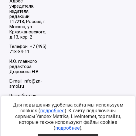
Адрес
учредителя,
издателя,
редакции:
117218, Россия, г.
Москва, ул.
Кржижановского,
д.13, кор. 2
Телефон: +7 (495)
718-84-11
И.О. главного
редактора
Дорохова Н.В.
E-mail: info@zn-
smol.ru
Разработчик
сайта –
INFOROS
Для повышения удобства сайта мы используем
2026
cookies (
подробнее
). К сайту подключены
Мы в социальных
сервисы Yandex.Metrika, LiveInternet, top.mail.ru,
сетях:
которые также используют файлы cookies
(
подробнее
).