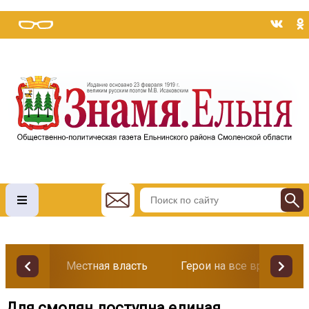
Местная власть
Герои на все времена
Для смолян доступна единая