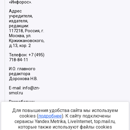
«Инфорос».
Адрес
учредителя,
издателя,
редакции:
117218, Россия, г.
Москва, ул.
Кржижановского,
д.13, кор. 2
Телефон: +7 (495)
718-84-11
И.О. главного
редактора
Дорохова Н.В.
E-mail: info@zn-
smol.ru
Разработчик
сайта –
INFOROS
Для повышения удобства сайта мы используем
2026
cookies (
подробнее
). К сайту подключены
Мы в социальных
сервисы Yandex.Metrika, LiveInternet, top.mail.ru,
сетях:
которые также используют файлы cookies