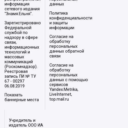
информация
данных
сетевого издания
Политика
"Знамя.Ельня".
конфиденциальности
Зарегистрировано
и защиты
Федеральной
информации
службой по
Согласие на
надзору в сфере
обработку
связи,
персональных
информационных
данных обратной
технологий и
связи
массовых
коммуникаций
Согласие на
(Роскомнадзор).
обработку
Реестровая
персональных
запись ПИ № ТУ
данных с помощью
67 - 00297
сервисов
06.08.2019
Yandex.Metrika,
LiveInternet,
Показать
top.mail.ru
баннерные места
Учредитель и
издатель ООО ИА