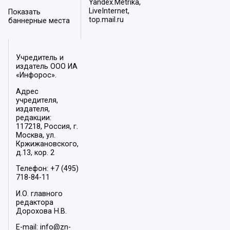
Yandex.Metrika,
LiveInternet,
Показать
top.mail.ru
баннерные места
Учредитель и
издатель ООО ИА
«Инфорос».
Адрес
учредителя,
издателя,
редакции:
117218, Россия, г.
Москва, ул.
Кржижановского,
д.13, кор. 2
Телефон: +7 (495)
718-84-11
И.О. главного
редактора
Дорохова Н.В.
E-mail: info@zn-