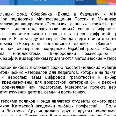
тельный фонд Сбербанка «Вклад в будущее» и АН
 при поддержке Минпросвещения России и Минцифр
ализации нацпроекта «Экономика данных», а также наци
еское лидерство», запустили новый сезон «Цифровог
ого просветительского проекта в сфере цифровой г
сности. В этом году эксперты Фонда подготовили для ш
темам: «Резервное копирование данных», «Защита
ый при экспертной поддержке GigaChat ролик «Созд
нным интеллектом». Видеоролики размещены
ез.рф. К видеороликам прилагаются методические матер
ровой ликбез» включает серию просветительских мульт
тодических материалов для педагогов, которые на поня
 и взрослых азам цифровой грамотности и киберб
 предназначены для возрастной категории 6+ и реком
 родителями или педагогами. Материалы проекта ве
тут изучения детства, семьи и воспитания».
 героями роликов Фонда являются студенты самого пре
мира Китовской академии рыбных профессий – Полин
р и Виктория. Друзья делятся друг с другом новостям
фа в кафе «Песчаница». В этот раз морская звезда Полин