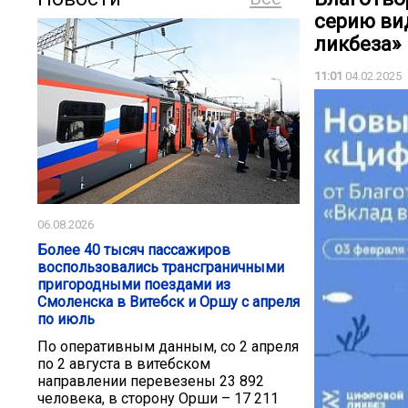
серию ви
ликбеза»
11:01
04.02.2025
06.08.2026
Более 40 тысяч пассажиров
воспользовались трансграничными
пригородными поездами из
Смоленска в Витебск и Оршу с апреля
по июль
По оперативным данным, со 2 апреля
по 2 августа в витебском
направлении перевезены 23 892
человека, в сторону Орши – 17 211