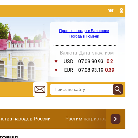
Прогноз погоды в Балашове
Погода в Тюмени
Валюта
Дата
знач.
изм.
▼
USD
07.08
80.93
0.2
▼
EUR
07.08
93.19
0.39
инства народов России
Растим патриотов
Поздр
товил