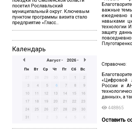
поездки по Смоленской области
Благотворите
посетил Рославльский
важные темы
муниципальный округ. Ключевым
ежедневно в
пунктом программы визита стало
навыками ци
предприятие «Гласс...
технологии И
защиту данны
повседневн
Плуготаренко
Календарь
Август
2026
Справочно:
Пн
Вт
Ср
Чт
Пт
Сб
Вс
Благотворите
27
28
29
30
31
1
2
«Цифровой 
3
4
5
6
7
8
9
России и А
технологиче
10
11
12
13
14
15
16
данных», а т
17
18
19
20
21
22
23
448865
24
25
26
27
28
29
30
31
1
2
3
4
5
6
Оставить с