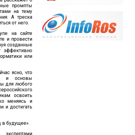
анные промпты
етами на тему
ия. А треска
ться от него.
упе на сайте
те и провести
ьзуя созданные
т эффективно
форматики или
час ясно, что
ом и основы
ны для любого
сероссийского
икам освоить
ко меняясь и
и и достигать
 в будущее».
экспертами