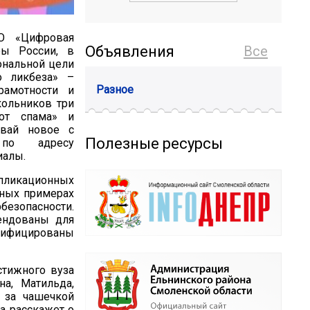
О «Цифровая
Объявления
Все
ы России, в
ональной цели
о ликбеза» –
Разное
рамотности и
кольников три
 от спама» и
авай новое с
Полезные ресурсы
 по адресу
иалы.
ипликационных
тных примерах
езопасности.
ендованы для
рифицированы
стижного вуза
а, Матильда,
и за чашечкой
а расскажет о