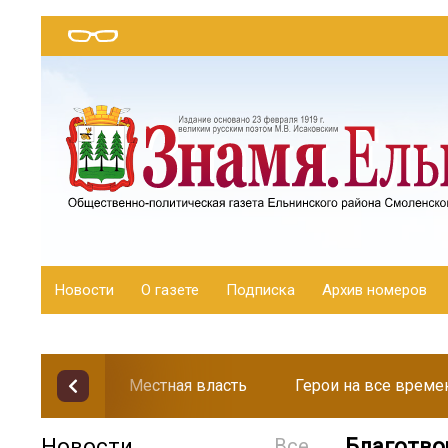
Новости
О газете
Подписка
Архив номеров
Местная власть
Герои на все време
Новости
Все
Благотво