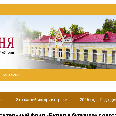
Контакты
на
Это нашей истории строки
2026 год - Год ед
рительный фонд «Вклад в будущее» подго