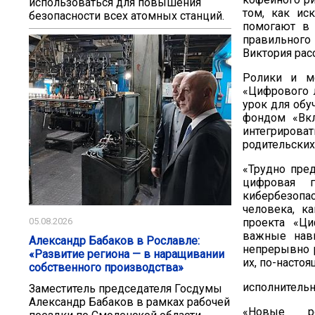
использоваться для повышения
том, как ис
безопасности всех атомных станций.
помогают в 
правильного
Виктория рас
Ролики и м
«Цифрового л
урок для обу
фондом «Вкл
интегрирова
родительских
«Трудно пред
цифровая г
кибербезопас
человека, ка
проекта «Ц
05.08.2026
важные навы
Александр Бабаков в Рославле:
непрерывно р
«Развитие региона — в наращивании
их, по-насто
собственного производства»
исполнительн
Заместитель председателя Госдумы
Александр Бабаков в рамках рабочей
«Новые ро