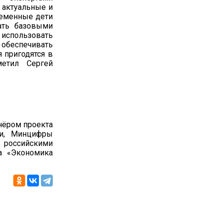
 актуальные и
ременные дети
ать базовыми
 использовать
 обеспечивать
 пригодятся в
метил Сергей
нёром проекта
ии, Минцифры
 российскими
а «Экономика