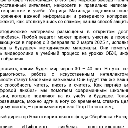
кусственный интеллект, нейросети и правильно напис
творчестве и учёбе. Устрица Матильда поделится сов
 хранения важной информации и резервного копирован
скажет, как, столкнувшись со спамом, нашла способ защити
етодические материалы размещены в открытом дост
икбеза». Любой педагог может принять участие в проек
чающихся в период с 3 февраля по 2 марта 2025 г., испол
ад в будущее» методические материалы. Они помогу
ть видеоролики в учебный процесс на уроках ОБЖ, ин
 собраниях.
ставить, каким будет мир через 30 – 40 лет. Но уже сей
рамотность, работа с искусственным интеллект
ности станут базовыми навыками. Они будут так же важ
к способность читать, писать и считать. Как партнёр в
ифровой ликбез» мы помогаем современным школьн
ки, которые повлияют на их учёбу и будущее. Толь
азвиваясь, можно идти в ногу со временем, ставить цел
ящему жить!», – прокомментировал Пётр Положевец,
ый директор Благотворительного фонда Сбербанка «Вклад
лики «Цифрового ликбеза», подготовленные 