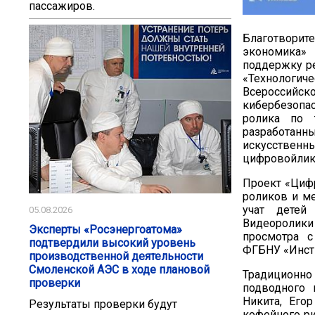
пассажиров.
Благотвори
экономика»
поддержку ре
«Технологич
Всероссийск
кибербезопа
ролика по 
разработанн
искусстве
цифровойликб
Проект «Циф
роликов и ме
учат детей
05.08.2026
Видеоролики
Эксперты «Росэнергоатома»
просмотра с
подтвердили высокий уровень
ФГБНУ «Инсти
производственной деятельности
Смоленской АЭС в ходе плановой
Традиционно
проверки
подводного 
Никита, Его
Результаты проверки будут
кофейного ри