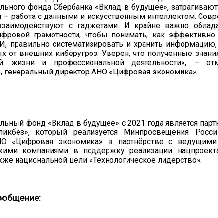
льного фонда Сбербанка «Вклад в будущее», затрагивают
 – работа с данными и искусственным интеллектом. Сов
заимодействуют с гаджетами. И крайне важно облад
фровой грамотности, чтобы понимать, как эффективно
И, правильно систематизировать и хранить информацию,
х от внешних киберугроз. Уверен, что полученные знания
ой жизни и профессиональной деятельности», – от
, генеральный директор АНО «Цифровая экономика».
льный фонд «Вклад в будущее» с 2021 года является парт
ликбез», который реализуется Минпросвещения Росс
НО «Цифровая экономика» в партнёрстве с ведущими
скими компаниями в поддержку реализации нацпроект
акже национальной цели «Технологическое лидерство».
ообщение: