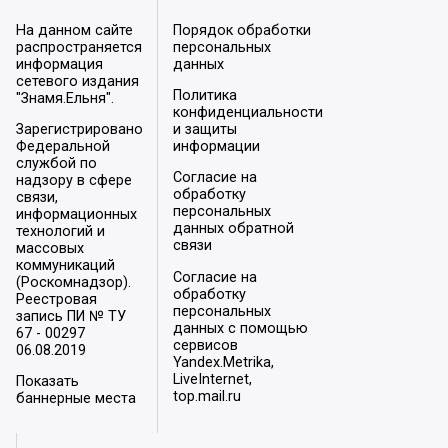
На данном сайте
Порядок обработки
распространяется
персональных
информация
данных
сетевого издания
Политика
"Знамя.Ельня".
конфиденциальности
Зарегистрировано
и защиты
Федеральной
информации
службой по
Согласие на
надзору в сфере
обработку
связи,
персональных
информационных
данных обратной
технологий и
связи
массовых
коммуникаций
Согласие на
(Роскомнадзор).
обработку
Реестровая
персональных
запись ПИ № ТУ
данных с помощью
67 - 00297
сервисов
06.08.2019
Yandex.Metrika,
LiveInternet,
Показать
top.mail.ru
баннерные места