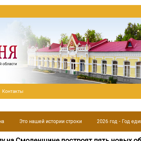
Контакты
на
Это нашей истории строки
2026 год - Год ед
оду на Смоленщине построят пять новых о