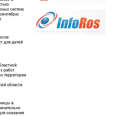
остью
рных систем.
к сентябрю
т.
После
т для детей
бластной
х работ.
во территории
ь
ей области.
ьницы в
начительно
для оказания