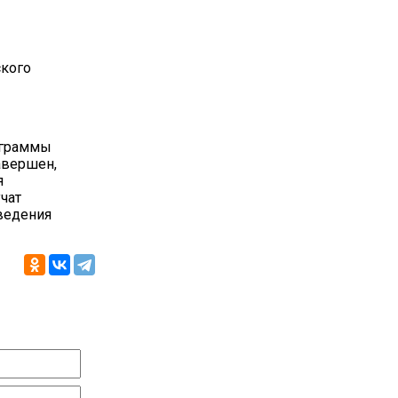
ского
рограммы
авершен,
я
чат
ведения