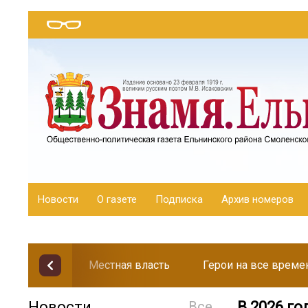
Новости
О газете
Подписка
Архив номеров
Местная власть
Герои на все време
Новости
Все
В 2026 г