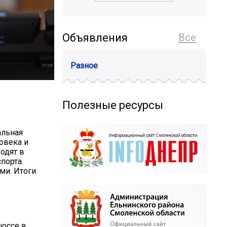
Объявления
Все
Разное
Полезные ресурсы
альная
овека и
одят в
порта.
ми. Итоги
шоссе в