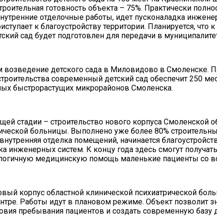
троительная готовность объекта – 75%. Практически полн
утренние отделочные работы, идет пусконаладка инжене
иступает к благоустройству территории. Планируется, что 
етский сад будет подготовлен для передачи в муниципалите
 возведение детского сада в Миловидово в Смоленске. 
троительства современный детский сад обеспечит 250 мес
мых быстрорастущих микрорайонов Смоленска.
щей стадии – строительство нового корпуса Смоленской о
ической больницы. Выполнено уже более 80% строительны
внутренняя отделка помещений, начинается благоустройст
ка инженерных систем. К концу года здесь смогут получат
логичную медицинскую помощь маленькие пациенты со вс
овый корпус областной клинической психиатрической бол
нтре. Работы идут в плановом режиме. Объект позволит з
овия пребывания пациентов и создать современную базу 