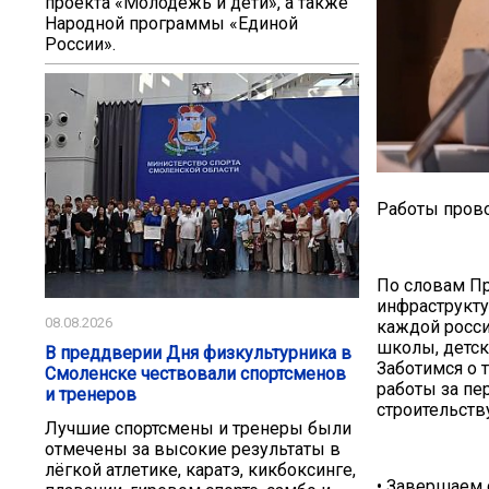
проекта «Молодёжь и дети», а также
Народной программы «Единой
России».
Работы прово
По словам Пр
инфраструкту
08.08.2026
каждой росси
школы, детск
В преддверии Дня физкультурника в
Заботимся о 
Смоленске чествовали спортсменов
работы за пе
и тренеров
строительств
Лучшие спортсмены и тренеры были
отмечены за высокие результаты в
лёгкой атлетике, каратэ, кикбоксинге,
• Завершаем 