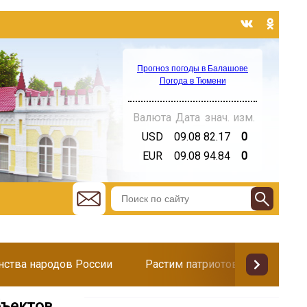
Прогноз погоды в Балашове
Погода в Тюмени
Валюта
Дата
знач.
изм.
USD
09.08
82.17
0
EUR
09.08
94.84
0
инства народов России
Растим патриотов
Поздр
бъектов