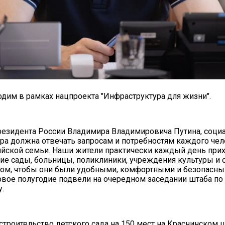
дим в рамках нацпроекта "Инфраструктура для жизни".
езидента России Владимира Владимировича Путина, соци
ра должна отвечать запросам и потребностям каждого чел
йской семьи. Наши жители практически каждый день прих
ие сады, больницы, поликлиники, учреждения культуры и с
том, чтобы они были удобными, комфортными и безопасны
рвое полугодие подвели на очередном заседании штаба по
у.
строительство детского сада на 150 мест на Краснинском 