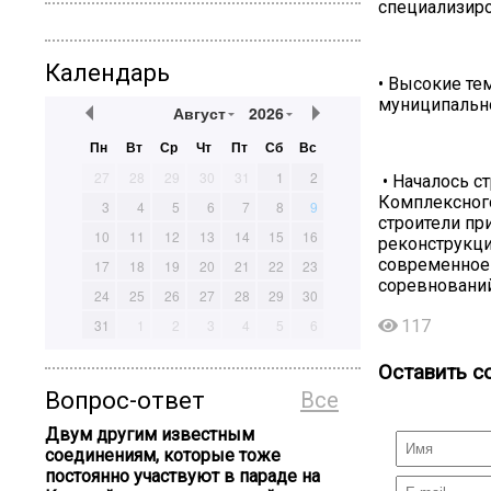
специализир
Календарь
• Высокие те
муниципально
Август
2026
Пн
Вт
Ср
Чт
Пт
Сб
Вс
27
28
29
30
31
1
2
• Началось с
Комплексного
3
4
5
6
7
8
9
строители пр
10
11
12
13
14
15
16
реконструкци
современное 
17
18
19
20
21
22
23
соревнований
24
25
26
27
28
29
30
31
1
2
3
4
5
6
117
Оставить с
Вопрос-ответ
Все
Двум другим известным
соединениям, которые тоже
постоянно участвуют в параде на