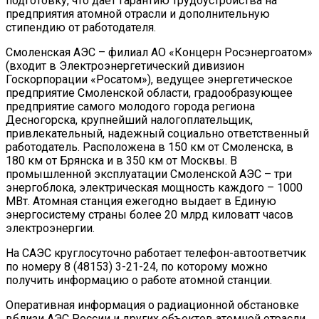
подготовку, что дает гарантию трудоустройства на
предприятия атомной отрасли и дополнительную
стипендию от работодателя.
Смоленская АЭС – филиал АО «Концерн Росэнергоатом»
(входит в Электроэнергетический дивизион
Госкорпорации «Росатом»), ведущее энергетическое
предприятие Смоленской области, градообразующее
предприятие самого молодого города региона
Десногорска, крупнейший налогоплательщик,
привлекательный, надежный социально ответственный
работодатель. Расположена в 150 км от Смоленска, в
180 км от Брянска и в 350 км от Москвы. В
промышленной эксплуатации Смоленской АЭС – три
энергоблока, электрическая мощность каждого – 1000
МВт. Атомная станция ежегодно выдает в Единую
энергосистему страны более 20 млрд киловатт часов
электроэнергии.
На САЭС круглосуточно работает телефон-автоответчик
по номеру 8 (48153) 3-21-24, по которому можно
получить информацию о работе атомной станции.
Оперативная информация о радиационной обстановке
вблизи АЭС России и других объектов атомной отрасли