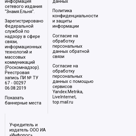
информация
данных
сетевого издания
Политика
"Знамя.Ельня".
конфиденциальности
Зарегистрировано
и защиты
Федеральной
информации
службой по
Согласие на
надзору в сфере
обработку
связи,
персональных
информационных
данных обратной
технологий и
связи
массовых
коммуникаций
Согласие на
(Роскомнадзор).
обработку
Реестровая
персональных
запись ПИ № ТУ
данных с помощью
67 - 00297
сервисов
06.08.2019
Yandex.Metrika,
LiveInternet,
Показать
top.mail.ru
баннерные места
Учредитель и
издатель ООО ИА
«Инфорос».