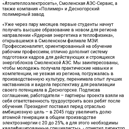
«Атомтеплоэлектросеть», Смоленская АЭС-Сервис, а
также компания «Полимер» и Десногорский
полимерный завод.
«Уже через пару месяцев первые студенты начнут
получать высшее образование в новом для региона
направлении «Ядерная энергетика и теплофизика»,
открывшемся в Смоленском филиале МЭИ.
Профессионалитет, ориентированный на обучение
рабочим профессиям, отлично дополнит систему
подготовки кадров для действующих и строящихся
энергоблоков Смоленской АЭС. Мы заинтересованы,
чтобы молодежь получала практические навыки и
компетенции, не уезжая из региона, погружалась в
производственную культуру, перенимала опыт лучших
наставников и видела перспективу для реализации
своего потенциала в Десногорске. Подписав
соглашение, работодатели – партнеры проекта взяли на
себя ответственность трудоустроить всех ребят после
обучения. Президент поставил перед отраслью
амбициозную цель – в 2045 году увеличить долю
атомной генерации в общем производстве
электроэнергии с 20 до 25%, а для этого необходимы
квалифицированные специалисты», - отметил директор