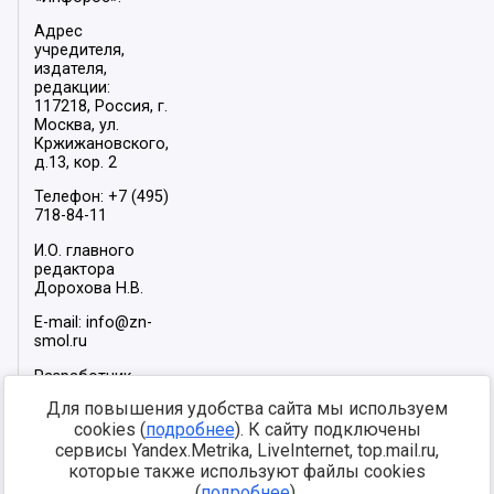
Адрес
учредителя,
издателя,
редакции:
117218, Россия, г.
Москва, ул.
Кржижановского,
д.13, кор. 2
Телефон: +7 (495)
718-84-11
И.О. главного
редактора
Дорохова Н.В.
E-mail: info@zn-
smol.ru
Разработчик
сайта –
INFOROS
Для повышения удобства сайта мы используем
2026
cookies (
подробнее
). К сайту подключены
Мы в социальных
сервисы Yandex.Metrika, LiveInternet, top.mail.ru,
сетях:
которые также используют файлы cookies
(
подробнее
).