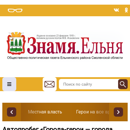
Местная власть
Герои на все времена
Автопробег «Города-герои — города