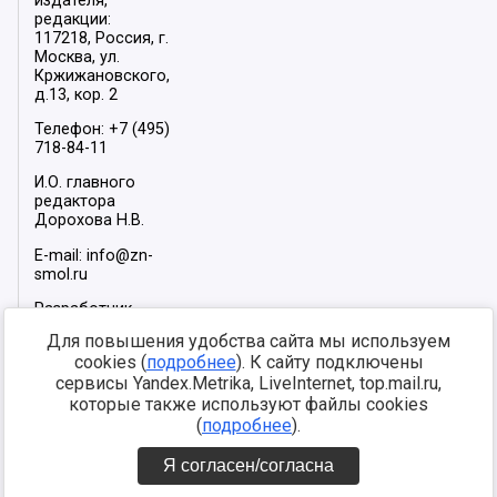
издателя,
редакции:
117218, Россия, г.
Москва, ул.
Кржижановского,
д.13, кор. 2
Телефон: +7 (495)
718-84-11
И.О. главного
редактора
Дорохова Н.В.
E-mail: info@zn-
smol.ru
Разработчик
сайта –
INFOROS
Для повышения удобства сайта мы используем
2026
cookies (
подробнее
). К сайту подключены
Мы в социальных
сервисы Yandex.Metrika, LiveInternet, top.mail.ru,
сетях:
которые также используют файлы cookies
(
подробнее
).
Я согласен/согласна