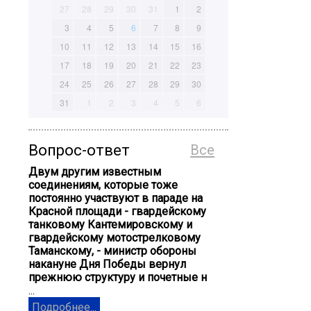
27
28
29
30
31
1
2
3
4
5
6
7
8
9
10
11
12
13
14
15
16
17
18
19
20
21
22
23
24
25
26
27
28
29
30
31
1
2
3
4
5
6
Вопрос-ответ
Все
Двум другим известным
соединениям, которые тоже
постоянно участвуют в параде на
Красной площади - гвардейскому
танковому Кантемировскому и
гвардейскому мотострелковому
Таманскому, - министр обороны
накануне Дня Победы вернул
прежнюю структуру и почетные н
...
Подробнее...