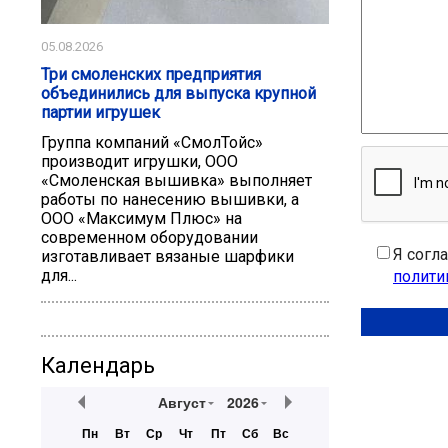
05.08.2026
Три смоленских предприятия
объединились для выпуска крупной
партии игрушек
Группа компаний «СмолТойс»
производит игрушки, ООО
«Смоленская вышивка» выполняет
работы по нанесению вышивки, а
ООО «Максимум Плюс» на
современном оборудовании
Я согл
изготавливает вязаные шарфики
для...
полити
Календарь
Август
2026
Пн
Вт
Ср
Чт
Пт
Сб
Вс