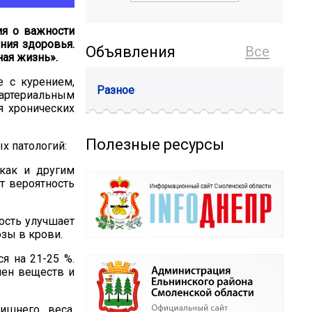
ия о важности
ния здоровья.
Объявления
Все
ая жизнь».
е с курением,
Разное
артериальным
я хронических
Полезные ресурсы
х патологий:
 как и другим
т вероятность
ость улучшает
зы в крови.
я на 21-25 %.
мен веществ и
ишнего веса,