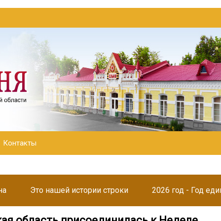
Контакты
на
Это нашей истории строки
2026 год - Год ед
ая область присоединилась к Неделе