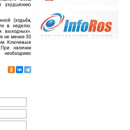
и ухудшению
ной (ходьба,
сти в неделю.
х выходных».
те не менее 30
том. Ключевые
 При наличии
необходимо