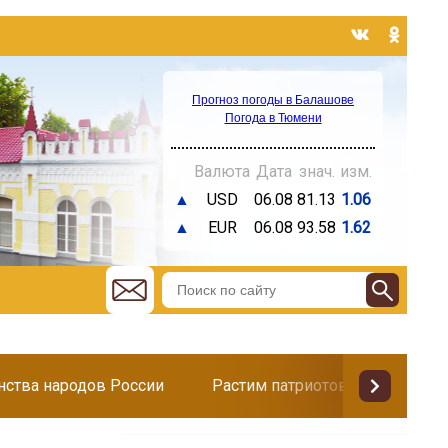
Прогноз погоды в Балашове
Погода в Тюмени
Валюта
Дата
знач.
изм.
▲
USD
06.08
81.13
1.06
▲
EUR
06.08
93.58
1.62
инства народов России
Растим патриотов
Поздр