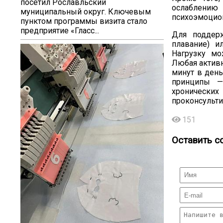
посетил Рославльский
ослаблению
муниципальный округ. Ключевым
психоэмоцион
пунктом программы визита стало
предприятие «Гласс...
Для поддерж
плавание) и
Нагрузку мо
Любая активн
минут в ден
принципы —
хроническ
проконсульти
151
Оставить с