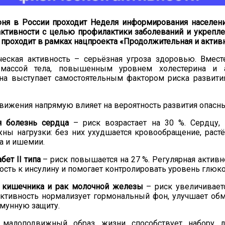
юня в России проходит Неделя информирования населен
активности
с целью профилактики заболеваний и укрепле
проходит в рамках нацпроекта «Продолжительная и активн
ческая активность – серьёзная угроза здоровью. Вмест
 массой тела, повышенным уровнем холестерина и 
на выступает самостоятельным фактором риска развити
вижения напрямую влияет на вероятность развития опасны
 болезнь сердца
– риск возрастает на 30 %. Сердцу,
ы нагрузки: без них ухудшается кровообращение, растё
а и ишемии.
бет II типа
– риск повышается на 27 %. Регулярная активн
ость к инсулину и помогает контролировать уровень глюко
о кишечника и рак молочной железы
– риск увеличиваетс
активность нормализует гормональный фон, улучшает об
мунную защиту.
 малоподвижный образ жизни способствует набору л