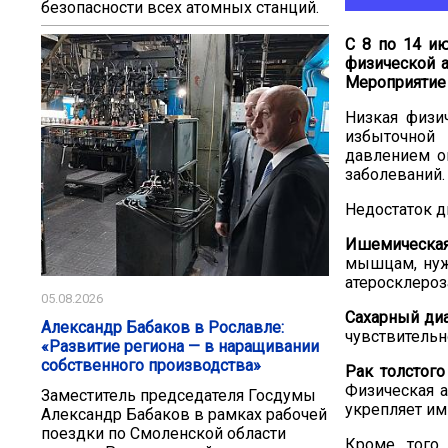
безопасности всех атомных станций.
С 8 по 14 и
физической 
Мероприятие 
Низкая физи
избыточной
давлением о
заболеваний.
Недостаток д
Ишемическая
мышцам, нужн
атеросклероз
05.08.2026
Сахарный диа
Александр Бабаков в Рославле:
чувствительн
«Развитие региона — в наращивании
собственного производства»
Рак толстог
Физическая 
Заместитель председателя Госдумы
укрепляет им
Александр Бабаков в рамках рабочей
поездки по Смоленской области
Кроме того,