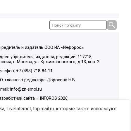
чредитель и издатель ООО ИА «Инфорос».
дрес учредителя, издателя, редакции: 117218,
оссия, г. Москва, ул. Кржижановского, д.13, кор. 2
елефон: +7 (495) 718-84-11
.О. главного редактора Дорохова Н.В.
-mail: info@zn-smol.ru
азработчик сайта –
INFOROS
2026
ы в социальных сетях:
, LiveInternet, top.mail.ru, которые также используют