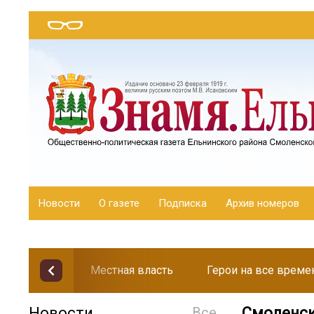
Новости
О газете
Подписка
Архив номеров
Местная власть
Герои на все време
Новости
Все
Смоленск