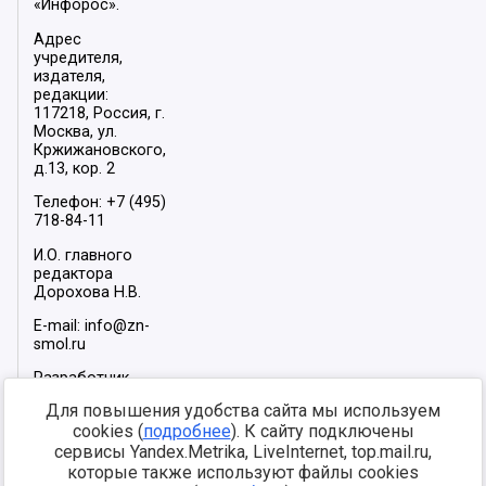
«Инфорос».
Адрес
учредителя,
издателя,
редакции:
117218, Россия, г.
Москва, ул.
Кржижановского,
д.13, кор. 2
Телефон: +7 (495)
718-84-11
И.О. главного
редактора
Дорохова Н.В.
E-mail: info@zn-
smol.ru
Разработчик
сайта –
INFOROS
Для повышения удобства сайта мы используем
2026
cookies (
подробнее
). К сайту подключены
Мы в социальных
сервисы Yandex.Metrika, LiveInternet, top.mail.ru,
сетях:
которые также используют файлы cookies