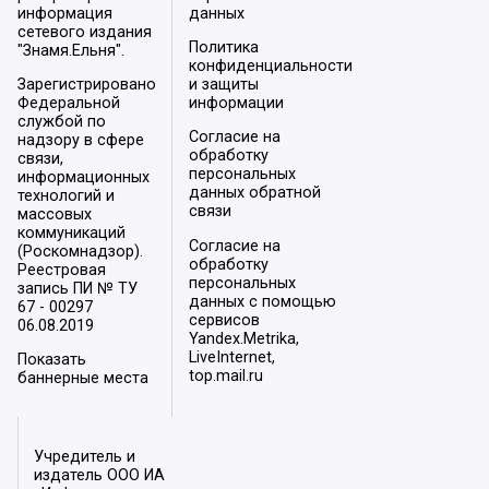
информация
данных
сетевого издания
Политика
"Знамя.Ельня".
конфиденциальности
Зарегистрировано
и защиты
Федеральной
информации
службой по
Согласие на
надзору в сфере
обработку
связи,
персональных
информационных
данных обратной
технологий и
связи
массовых
коммуникаций
Согласие на
(Роскомнадзор).
обработку
Реестровая
персональных
запись ПИ № ТУ
данных с помощью
67 - 00297
сервисов
06.08.2019
Yandex.Metrika,
LiveInternet,
Показать
top.mail.ru
баннерные места
Учредитель и
издатель ООО ИА