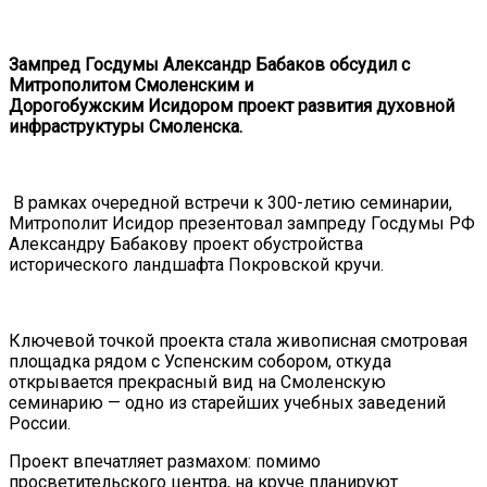
Зампред Госдумы Александр Бабаков обсудил с
М
итрополитом
Смоленским и
Дорогобужским
Исидором проект развития духовной
инфраструктуры Смоленска.
В
рамках очередной встречи к 300-летию семинарии,
Митрополит
Исидор презентовал
зампреду Госдумы РФ
Александру Бабакову
п
роект обустройства
исторического ландшафт
а
Покровской кручи
.
Ключев
ой
точк
ой
проекта
стала
живописная смотровая
площадка
рядом
с
Успенск
им
собор
ом
, откуда
открывается
прекрасный
вид на Смоленскую
семинарию — одно из старейших учебных заведений
России.
Проект впечатляет размахом: помимо
просветительского центра, на круче планируют