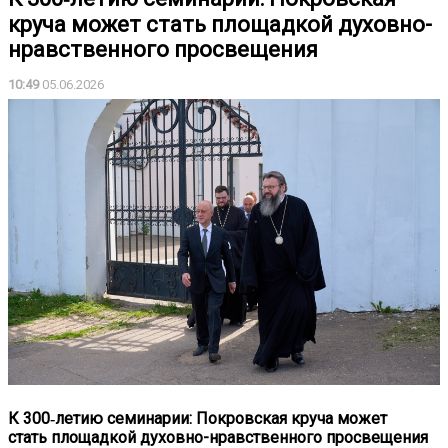
круча может стать площадкой духовно-
нравственного просвещения
10:49
05.06.2026
К 300
‑
летию
семинарии
:
Покровская
круча
может
стать
площадкой
духовно
-
нравственного
просвещения