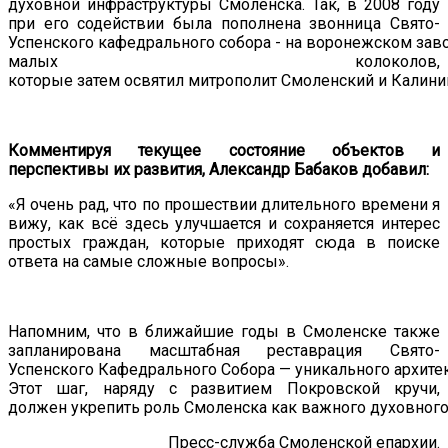
духовной инфраструктуры Смоленска. Так, в 2008 году
при его содействии была пополнена звонница Свято
-
Успенского
кафедрального
собора
-
на
воронежском
зав
малых
колоколов
,
которые
затем
освятил
митрополит
Смоленский
и
Калини
Комментируя текущее состояние объектов и
перспективы их развития, Александр Бабаков добавил:
«Я очень рад, что по прошествии длительного времени я
вижу, как
всё здесь
улучшается и сохраняется интерес
простых граждан, которые приходят сюда в поиске
ответа на самые сложные вопросы».
Напомним, что в ближайшие годы в Смоленске также
запланирована масштабная реставрация Свято
-
Успенского
Кафедрального
Собора
—
уникального
архите
Этот
шаг
,
наряду
с
развитием
Покровской
кручи
,
должен
укрепить
роль
Смоленска
как
важного
духовног
Пресс-служба Смоленской епархии.