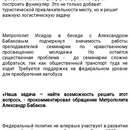
построить фуникулёр. Это не только добавит
туристической привлекательности месту, но и решит
важную логистическую задачу.
Митрополит Исидор в беседе с Александром
Бабаковым подчеркнул значимость работы
преподавателей семинарии по нравственному
просвещению молодёжи.
Но
остаётся
с
ущественн
ая
проблем
а
-
до семинарии сложно
добраться
, так как
общественный транспорт туда не
ходит.
Требуется
поддержка
на федеральном уровне
для
приобретени
я
автобуса.
«Наша задача — найти возможность решить этот
вопрос», - прокомментировал обращение Митрополита
Александр Бабаков.
Федеральный политик не впервые участвует в развитии