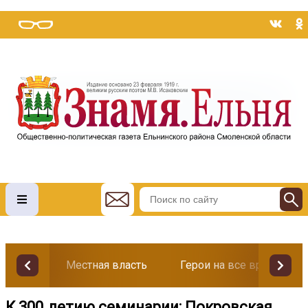
Местная власть
Герои на все времена
К 300‑летию семинарии: Покровская