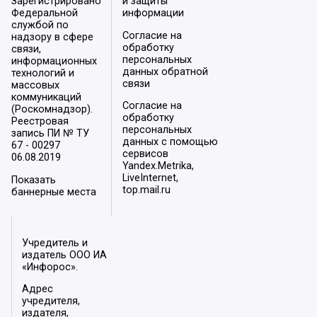
Зарегистрировано
и защиты
Федеральной
информации
службой по
Согласие на
надзору в сфере
обработку
связи,
персональных
информационных
данных обратной
технологий и
связи
массовых
коммуникаций
Согласие на
(Роскомнадзор).
обработку
Реестровая
персональных
запись ПИ № ТУ
данных с помощью
67 - 00297
сервисов
06.08.2019
Yandex.Metrika,
LiveInternet,
Показать
top.mail.ru
баннерные места
Учредитель и
издатель ООО ИА
«Инфорос».
Адрес
учредителя,
издателя,