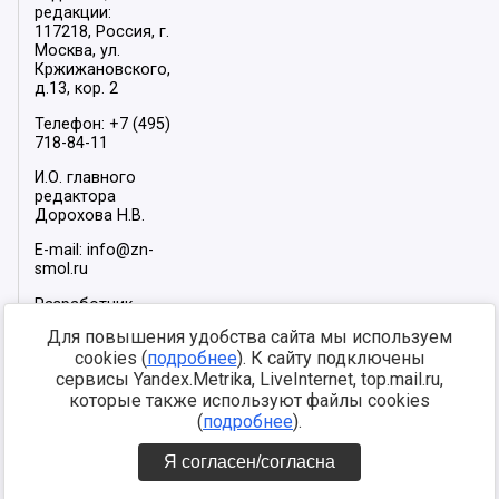
редакции:
117218, Россия, г.
Москва, ул.
Кржижановского,
д.13, кор. 2
Телефон: +7 (495)
718-84-11
И.О. главного
редактора
Дорохова Н.В.
E-mail: info@zn-
smol.ru
Разработчик
сайта –
INFOROS
Для повышения удобства сайта мы используем
2026
cookies (
подробнее
). К сайту подключены
Мы в социальных
сервисы Yandex.Metrika, LiveInternet, top.mail.ru,
сетях:
которые также используют файлы cookies
(
подробнее
).
Я согласен/согласна