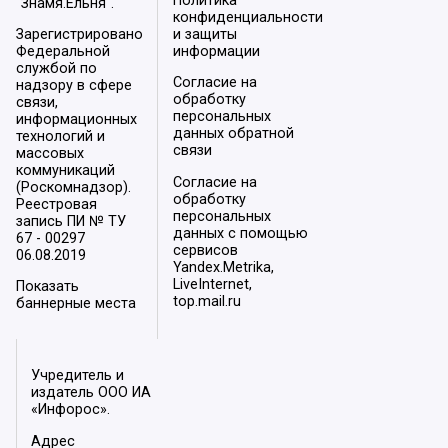
Политика
"Знамя.Ельня".
конфиденциальности
Зарегистрировано
и защиты
Федеральной
информации
службой по
Согласие на
надзору в сфере
обработку
связи,
персональных
информационных
данных обратной
технологий и
связи
массовых
коммуникаций
Согласие на
(Роскомнадзор).
обработку
Реестровая
персональных
запись ПИ № ТУ
данных с помощью
67 - 00297
сервисов
06.08.2019
Yandex.Metrika,
LiveInternet,
Показать
top.mail.ru
баннерные места
Учредитель и
издатель ООО ИА
«Инфорос».
Адрес