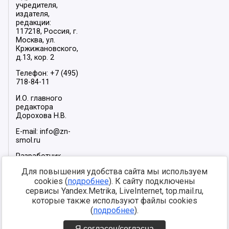
учредителя,
издателя,
редакции:
117218, Россия, г.
Москва, ул.
Кржижановского,
д.13, кор. 2
Телефон: +7 (495)
718-84-11
И.О. главного
редактора
Дорохова Н.В.
E-mail: info@zn-
smol.ru
Разработчик
сайта –
INFOROS
Для повышения удобства сайта мы используем
2026
cookies (
подробнее
). К сайту подключены
Мы в социальных
сервисы Yandex.Metrika, LiveInternet, top.mail.ru,
сетях:
которые также используют файлы cookies
(
подробнее
).
Я согласен/согласна