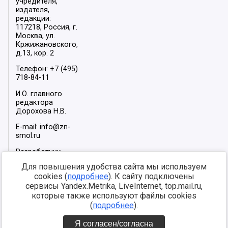
учредителя,
издателя,
редакции:
117218, Россия, г.
Москва, ул.
Кржижановского,
д.13, кор. 2
Телефон: +7 (495)
718-84-11
И.О. главного
редактора
Дорохова Н.В.
E-mail: info@zn-
smol.ru
Разработчик
сайта –
INFOROS
Для повышения удобства сайта мы используем
2026
cookies (
подробнее
). К сайту подключены
Мы в социальных
сервисы Yandex.Metrika, LiveInternet, top.mail.ru,
сетях:
которые также используют файлы cookies
(
подробнее
).
Я согласен/согласна