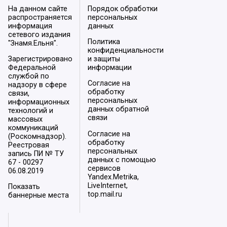
На данном сайте
Порядок обработки
распространяется
персональных
информация
данных
сетевого издания
Политика
"Знамя.Ельня".
конфиденциальности
Зарегистрировано
и защиты
Федеральной
информации
службой по
Согласие на
надзору в сфере
обработку
связи,
персональных
информационных
данных обратной
технологий и
связи
массовых
коммуникаций
Согласие на
(Роскомнадзор).
обработку
Реестровая
персональных
запись ПИ № ТУ
данных с помощью
67 - 00297
сервисов
06.08.2019
Yandex.Metrika,
LiveInternet,
Показать
top.mail.ru
баннерные места