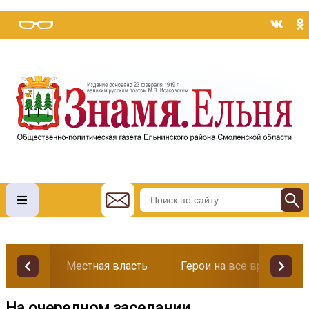
Местная власть
Герои на все времена
На очередном заседании