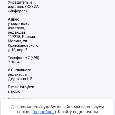
Учредитель и
издатель ООО ИА
«Инфорос».
Адрес
учредителя,
издателя,
редакции:
117218, Россия, г.
Москва, ул.
Кржижановского,
д.13, кор. 2
Телефон: +7 (495)
718-84-11
И.О. главного
редактора
Дорохова Н.В.
E-mail: info@zn-
smol.ru
Разработчик
сайта –
INFOROS
Для повышения удобства сайта мы используем
2026
cookies (
подробнее
). К сайту подключены