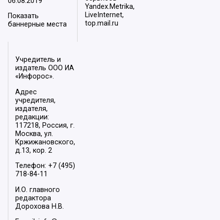
06.08.2019
Yandex.Metrika,
LiveInternet,
Показать
top.mail.ru
баннерные места
Учредитель и
издатель ООО ИА
«Инфорос».
Адрес
учредителя,
издателя,
редакции:
117218, Россия, г.
Москва, ул.
Кржижановского,
д.13, кор. 2
Телефон: +7 (495)
718-84-11
И.О. главного
редактора
Дорохова Н.В.