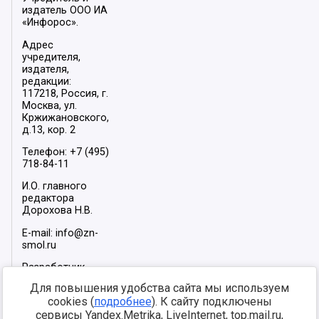
издатель ООО ИА
«Инфорос».
Адрес
учредителя,
издателя,
редакции:
117218, Россия, г.
Москва, ул.
Кржижановского,
д.13, кор. 2
Телефон: +7 (495)
718-84-11
И.О. главного
редактора
Дорохова Н.В.
E-mail: info@zn-
smol.ru
Разработчик
сайта –
INFOROS
Для повышения удобства сайта мы используем
2026
cookies (
подробнее
). К сайту подключены
Мы в социальных
сервисы Yandex.Metrika, LiveInternet, top.mail.ru,