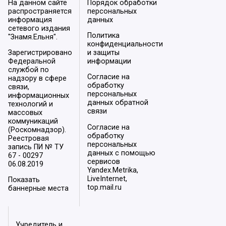
На данном сайте
Порядок обработки
распространяется
персональных
информация
данных
сетевого издания
Политика
"Знамя.Ельня".
конфиденциальности
Зарегистрировано
и защиты
Федеральной
информации
службой по
Согласие на
надзору в сфере
обработку
связи,
персональных
информационных
данных обратной
технологий и
связи
массовых
коммуникаций
Согласие на
(Роскомнадзор).
обработку
Реестровая
персональных
запись ПИ № ТУ
данных с помощью
67 - 00297
сервисов
06.08.2019
Yandex.Metrika,
LiveInternet,
Показать
top.mail.ru
баннерные места
Учредитель и