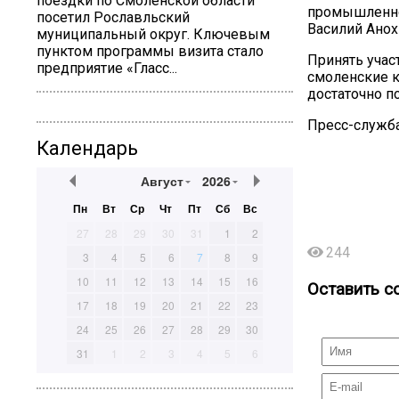
поездки по Смоленской области
промышленног
посетил Рославльский
Василий Анох
муниципальный округ. Ключевым
пунктом программы визита стало
Принять учас
предприятие «Гласс...
смоленские к
достаточно п
Пресс-служба
Календарь
Август
2026
Пн
Вт
Ср
Чт
Пт
Сб
Вс
27
28
29
30
31
1
2
244
3
4
5
6
7
8
9
10
11
12
13
14
15
16
Оставить с
17
18
19
20
21
22
23
24
25
26
27
28
29
30
31
1
2
3
4
5
6