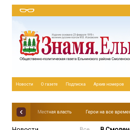
Новости
О газете
Подписка
Архив номеров
Местная власть
Герои на все време
Новости
Все
В Смолен