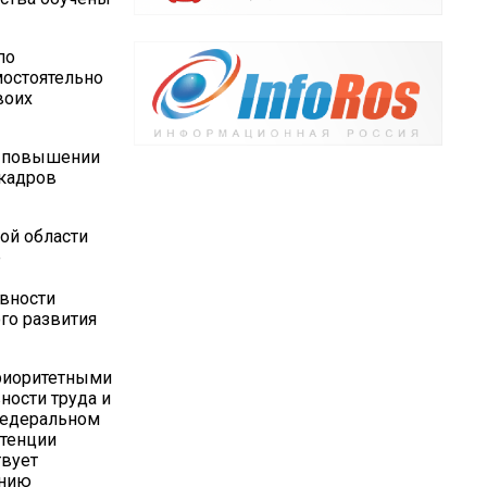
по
мостоятельно
воих
 в повышении
 кадров
ой области
е
вности
го развития
приоритетными
ости труда и
федеральном
етенции
твует
ению