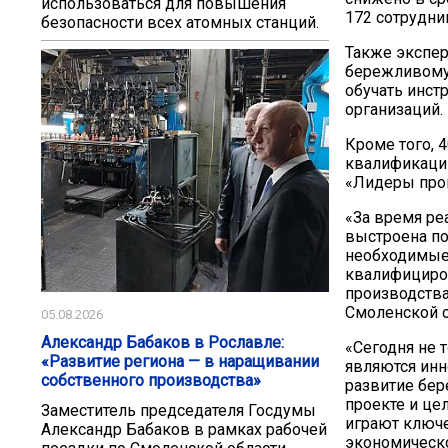
использоваться для повышения
172 сотрудни
безопасности всех атомных станций.
Также экспер
бережливому 
обучать инст
организаций.
Кроме того, 
квалификаци
«Лидеры про
«За время ре
выстроена по
необходимые 
квалифициро
производства
Смоленской о
05.08.2026
Александр Бабаков в Рославле:
«Сегодня не 
«Развитие региона — в наращивании
являются ин
собственного производства»
развитие бер
проекте и це
Заместитель председателя Госдумы
играют ключе
Александр Бабаков в рамках рабочей
экономическо