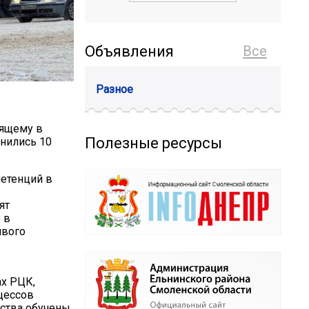
Объявления
Все
Разное
дящему в
Полезные ресурсы
нились 10
етенций в
ят
 в
ивого
ах РЦК,
цессов
дства обучены