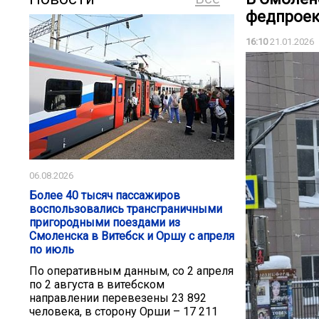
федпроек
16:10
21.01.2026
06.08.2026
Более 40 тысяч пассажиров
воспользовались трансграничными
пригородными поездами из
Смоленска в Витебск и Оршу с апреля
по июль
По оперативным данным, со 2 апреля
по 2 августа в витебском
направлении перевезены 23 892
человека, в сторону Орши – 17 211