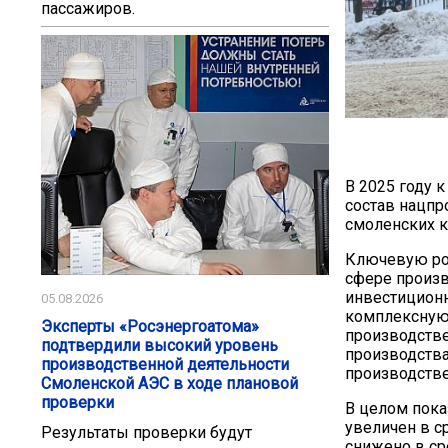
пассажиров.
В 2025 году 
состав нацпр
смоленских к
Ключевую рол
сфере произв
инвестиционн
05.08.2026
комплексную 
Эксперты «Росэнергоатома»
производств
подтвердили высокий уровень
производств
производственной деятельности
производств
Смоленской АЭС в ходе плановой
проверки
В целом пока
увеличен в с
Результаты проверки будут
снижено в ср