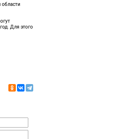
 области
огут
од. Для этого