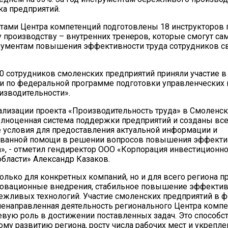
ка предприятий.
тами Центра компетенций подготовлены 18 инструкторов 
производству – внутренних тренеров, которые смогут са
рументам повышения эффективности труда сотрудников с
40 сотрудников смоленских предприятий приняли участие
и по федеральной программе подготовки управленческих
изводительности».
ализации проекта «Производительность труда» в Смоленск
лноценная система поддержки предприятий и созданы вс
условия для предоставления актуальной информации и
ванной помощи в решении вопросов повышения эффекти
», - отметил гендиректор ООО «Корпорация инвестиционно
бласти» Александр Казаков.
только для конкретных компаний, но и для всего региона 
новационные внедрения, стабильное повышение эффективн
ежливых технологий. Участие смоленских предприятий в 
ленаправленная деятельность регионального Центра комп
вую роль в достижении поставленных задач. Это способс
му развитию региона, росту числа рабочих мест и укрепл