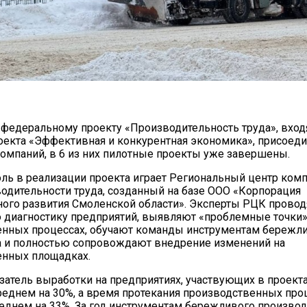
к федеральному проекту «Производительность труда», вхо
оекта «Эффективная и конкурентная экономика», присоеди
омпаний, в 6 из них пилотные проекты уже завершены.
ь в реализации проекта играет Региональный центр комп
одительности труда, созданный на базе ООО «Корпорация
ого развития Смоленской области». Эксперты РЦК провод
диагностику предприятий, выявляют «проблемные точки»
енных процессах, обучают команды инструментам бережл
а и полностью сопровождают внедрение изменений на
енных площадках.
затель выработки на предприятиях, участвующих в проект
реднем на 30%, а время протекания производственных про
еднем на 33%. За год инструментам бережливого произво