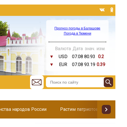
Прогноз погоды в Балашове
Погода в Тюмени
Валюта
Дата
знач.
изм.
▼
USD
07.08
80.93
0.2
▼
EUR
07.08
93.19
0.39
инства народов России
Растим патриотов
Поздр