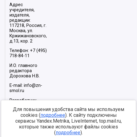
Адрес
учредителя,
издателя,
редакции:
117218, Россия, г.
Москва, ул.
Кржижановского,
д.13, кор. 2
Телефон: +7 (495)
718-84-11
И.О. главного
редактора
Дорохова Н.В.
E-mail: info@zn-
smol.ru
Разработчик
сайта –
INFOROS
Для повышения удобства сайта мы используем
2026
cookies (
подробнее
). К сайту подключены
Мы в социальных
сервисы Yandex.Metrika, LiveInternet, top.mail.ru,
сетях:
которые также используют файлы cookies
(
подробнее
).