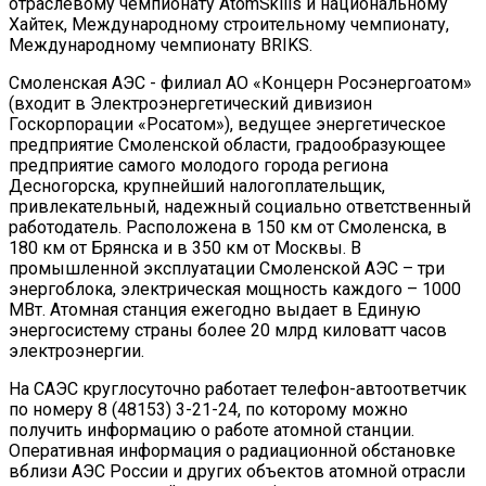
отраслевому чемпионату AtomSkills и национальному
Хайтек, Международному строительному чемпионату,
Международному чемпионату BRIKS.
Смоленская АЭС - филиал АО «Концерн Росэнергоатом»
(входит в Электроэнергетический дивизион
Госкорпорации «Росатом»), ведущее энергетическое
предприятие Смоленской области, градообразующее
предприятие самого молодого города региона
Десногорска, крупнейший налогоплательщик,
привлекательный, надежный социально ответственный
работодатель. Расположена в 150 км от Смоленска, в
180 км от Брянска и в 350 км от Москвы. В
промышленной эксплуатации Смоленской АЭС – три
энергоблока, электрическая мощность каждого – 1000
МВт. Атомная станция ежегодно выдает в Единую
энергосистему страны более 20 млрд киловатт часов
электроэнергии.
На САЭС круглосуточно работает телефон-автоответчик
по номеру 8 (48153) 3-21-24, по которому можно
получить информацию о работе атомной станции.
Оперативная информация о радиационной обстановке
вблизи АЭС России и других объектов атомной отрасли