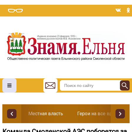
Местная власть
Герои на все времена
Команда Смоленской АЭС поборется за