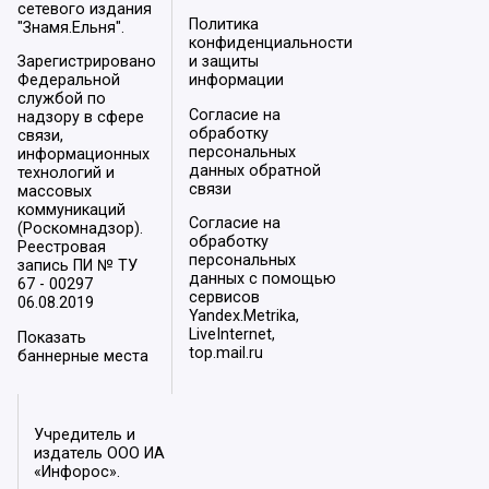
сетевого издания
Политика
"Знамя.Ельня".
конфиденциальности
Зарегистрировано
и защиты
Федеральной
информации
службой по
Согласие на
надзору в сфере
обработку
связи,
персональных
информационных
данных обратной
технологий и
связи
массовых
коммуникаций
Согласие на
(Роскомнадзор).
обработку
Реестровая
персональных
запись ПИ № ТУ
данных с помощью
67 - 00297
сервисов
06.08.2019
Yandex.Metrika,
LiveInternet,
Показать
top.mail.ru
баннерные места
Учредитель и
издатель ООО ИА
«Инфорос».