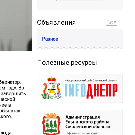
Объявления
Все
Разное
Полезные ресурсы
бернатор,
м году. Во
т завершить
ической
ние в
 объектах
кого,
 сюда