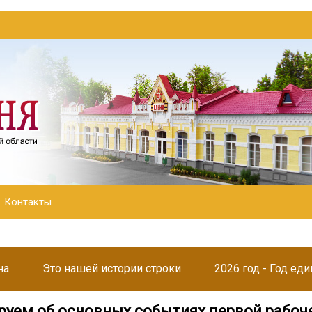
Контакты
на
Это нашей истории строки
2026 год - Год ед
уем об основных событиях первой рабоч