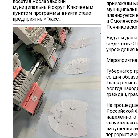
посетил Рославльский
приезжали мо
муниципальный округ. Ключевым
муниципальны
пунктом программы визита стало
планируется 
предприятие «Гласс...
и Смоленском
Починковско
Будут и даль
студентов СП
учреждения к
Мероприятия
Губернатор п
со дня образ
Глава регион
всегда наход
граждан, гра
На прошедшей
Российской Ф
наделенного 
значительно 
нарушений за
террористиче