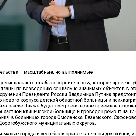
тельства – масштабные, но выполнимые
 регионального штаба по строительству, которое провёл Гу
планы по возведению социально значимых объектов в это
оручений Президента России Владимира Путина предстои
о нового корпуса детской областной больницы и психиатр
моленске. Также будет построено новое приемное отделе
бластной клинической больнице и проведён ремонт на 12
ния: в больницах города Смоленска, Вяземского, Сафоновс
Дорогобужского муниципальных округов.
ы малые города и села были привлекательны для жизни, и