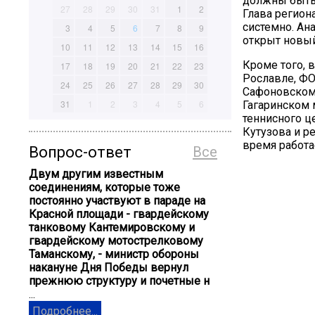
должны быть 
27
28
29
30
31
1
2
Глава регион
системно. Ан
3
4
5
6
7
8
9
открыт новый
10
11
12
13
14
15
16
Кроме того, 
17
18
19
20
21
22
23
Рославле, ФО
24
25
26
27
28
29
30
Сафоновском
31
1
2
3
4
5
6
Гагаринском 
теннисного ц
Кутузова и р
время работа
Вопрос-ответ
Все
Двум другим известным
соединениям, которые тоже
постоянно участвуют в параде на
Красной площади - гвардейскому
танковому Кантемировскому и
гвардейскому мотострелковому
Таманскому, - министр обороны
накануне Дня Победы вернул
прежнюю структуру и почетные н
...
Подробнее...