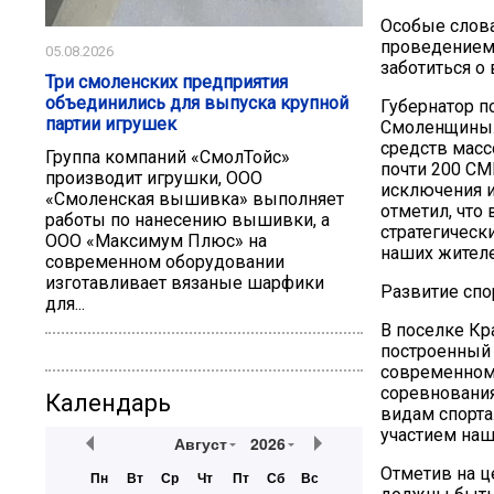
Особые слова
проведением 
05.08.2026
заботиться о
Три смоленских предприятия
объединились для выпуска крупной
Губернатор п
партии игрушек
Смоленщины.
средств масс
Группа компаний «СмолТойс»
почти 200 СМ
производит игрушки, ООО
исключения и
«Смоленская вышивка» выполняет
отметил, что
работы по нанесению вышивки, а
стратегическ
ООО «Максимум Плюс» на
наших жителе
современном оборудовании
изготавливает вязаные шарфики
Развитие спо
для...
В поселке К
построенный 
современном 
соревнования
Календарь
видам спорта
участием наш
Август
2026
Отметив на ц
Пн
Вт
Ср
Чт
Пт
Сб
Вс