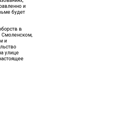
зованиях,
правленно и
зьме будет
оборств в
в Смоленском,
м и
ельство
на улице
 настоящее