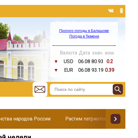
Прогноз погоды в Балашове
Погода в Тюмени
Валюта
Дата
знач.
изм.
▼
USD
06.08
80.93
0.2
▼
EUR
06.08
93.19
0.39
инства народов России
Растим патриотов
Поздр
ей недели