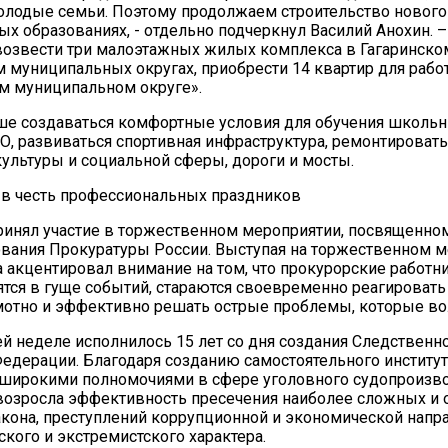
лодые семьи. Поэтому продолжаем строительство нового
х образованиях, - отдельно подчеркнул Василий Анохин. –
возвести три малоэтажных жилых комплекса в Гагаринско
 муниципальных округах, приобрести 14 квартир для рабо
м муниципальном округе».
ше создаваться комфортные условия для обучения школьн
О, развиваться спортивная инфраструктура, ремонтировать
ультуры и социальной сферы, дороги и мосты.
 в честь профессиональных праздников
ринял участие в торжественном мероприятии, посвященно
ования Прокуратуры России. Выступая на торжественном м
а акцентировал внимание на том, что прокурорские работн
ятся в гуще событий, стараются своевременно реагировать
мотно и эффективно решать острые проблемы, которые во
 неделе исполнилось 15 лет со дня создания Следственн
едерации. Благодаря созданию самостоятельного институт
широкими полномочиями в сфере уголовного судопроизво
возросла эффективность пресечения наиболее сложных и 
кона, преступлений коррупционной и экономической напр
ского и экстремистского характера.