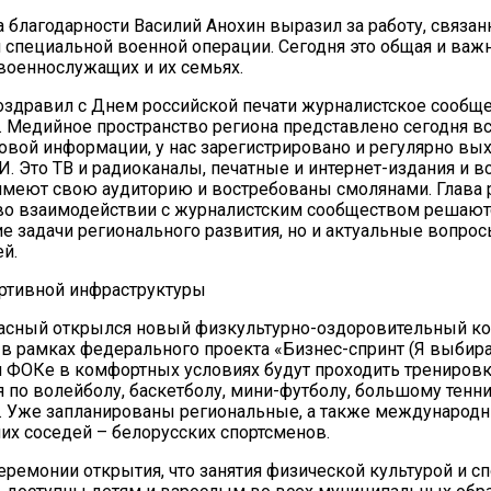
 благодарности Василий Анохин выразил за работу, связан
специальной военной операции. Сегодня это общая и важн
 военнослужащих и их семьях.
оздравил с Днем российской печати журналистское сообщ
 Медийное пространство региона представлено сегодня в
овой информации, у нас зарегистрировано и регулярно вых
И. Это ТВ и радиоканалы, печатные и интернет-издания и в
меют свою аудиторию и востребованы смолянами. Глава 
 во взаимодействии с журналистским сообществом решают
ие задачи регионального развития, но и актуальные вопро
й.
ртивной инфраструктуры
расный открылся новый физкультурно-оздоровительный ко
в рамках федерального проекта «Бизнес-спринт (Я выбира
ФОКе в комфортных условиях будут проходить тренировк
 по волейболу, баскетболу, мини-футболу, большому тенни
. Уже запланированы региональные, а также международн
их соседей – белорусских спортсменов.
еремонии открытия, что занятия физической культурой и с