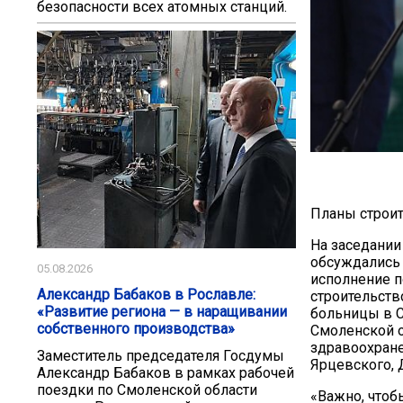
безопасности всех атомных станций.
Планы строи
На заседании
обсуждались 
05.08.2026
исполнение п
Александр Бабаков в Рославле:
строительств
«Развитие региона — в наращивании
больницы в С
собственного производства»
Смоленской о
здравоохране
Заместитель председателя Госдумы
Ярцевского, 
Александр Бабаков в рамках рабочей
поездки по Смоленской области
«Важно, чтоб