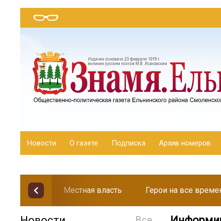
Новости
О газете
Подписка
Архив номеров
Местная власть
Герои на все време
Новости
Все
Информир