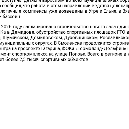
доступны детям и взрослым во всех муниципальных обра
а сообщил, что работа в этом направлении ведётся целена
алогичные комплексы уже возведены в Угре и Ельне, в Вя
 бассейн.
в 2026 году запланировано строительство нового зала един
Ка в Демидове, обустройство спортивных площадок ГТО 
, Шумячском, Демидовском, Духовщинском, Рославльско
муниципальных округах. В Смоленске продолжится строит
ентра на проспекте Гагарина, ФОКа «Термолэнд-Дельфин» 
емонт спорткомплекса на улице Попова. Всего в регионе в
ет более 2,5 тысяч спортивных объектов.