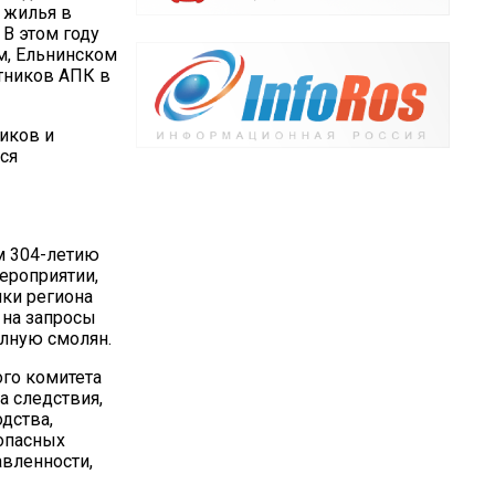
 жилья в
 В этом году
м, Ельнинском
тников АПК в
иков и
ся
м 304-летию
ероприятии,
ики региона
 на запросы
лную смолян.
ого комитета
а следствия,
дства,
опасных
авленности,