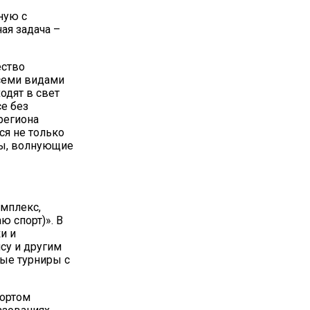
ную с
ая задача –
ество
семи видами
одят в свет
се без
региона
ся не только
сы, волнующие
мплекс,
ю спорт)». В
и и
су и другим
ые турниры с
портом