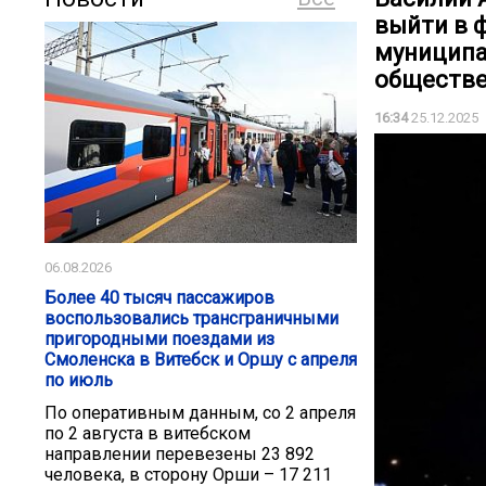
выйти в 
муниципа
обществе
16:34
25.12.2025
06.08.2026
Более 40 тысяч пассажиров
воспользовались трансграничными
пригородными поездами из
Смоленска в Витебск и Оршу с апреля
по июль
По оперативным данным, со 2 апреля
по 2 августа в витебском
направлении перевезены 23 892
человека, в сторону Орши – 17 211