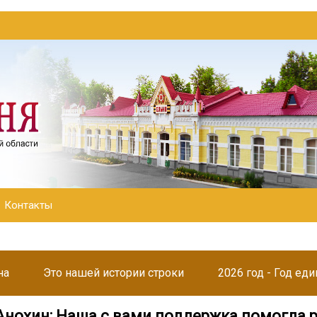
Контакты
на
Это нашей истории строки
2026 год - Год ед
Анохин: Наша с вами поддержка помогла 