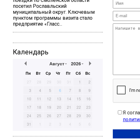
поездки по Смоленской области
посетил Рославльский
муниципальный округ. Ключевым
пунктом программы визита стало
предприятие «Гласс...
Календарь
Август
2026
Пн
Вт
Ср
Чт
Пт
Сб
Вс
27
28
29
30
31
1
2
3
4
5
6
7
8
9
10
11
12
13
14
15
16
17
18
19
20
21
22
23
Я согл
24
25
26
27
28
29
30
полити
31
1
2
3
4
5
6