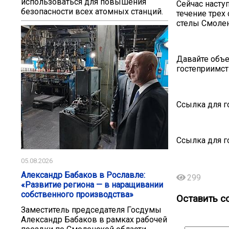
использоваться для повышения
Сейчас насту
безопасности всех атомных станций.
течение трех 
стелы Смолен
Давайте объ
гостеприимст
Ссылка для г
Ссылка для г
05.08.2026
Александр Бабаков в Рославле:
299
«Развитие региона — в наращивании
собственного производства»
Оставить с
Заместитель председателя Госдумы
Александр Бабаков в рамках рабочей