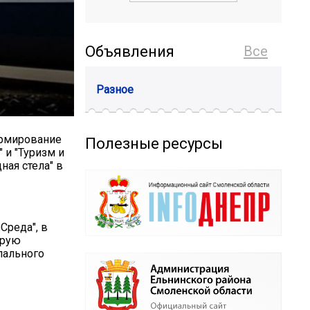
Объявления
Все
Разное
ормирование
Полезные ресурсы
 и "Туризм и
ная стела" в
Среда", в
орую
пального