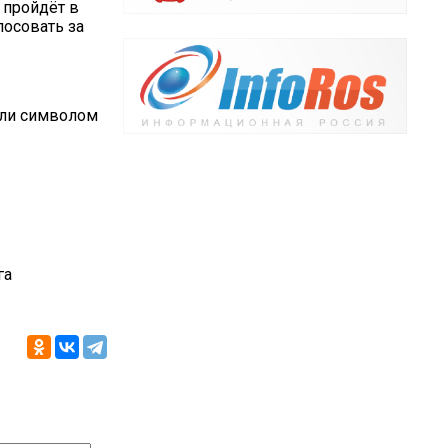
 пройдёт в
лосовать за
али символом
га