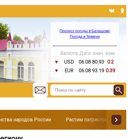
Прогноз погоды в Балашове
Погода в Тюмени
Валюта
Дата
знач.
изм.
▼
USD
06.08
80.93
0.2
▼
EUR
06.08
93.19
0.39
инства народов России
Растим патриотов
Поздр
региону