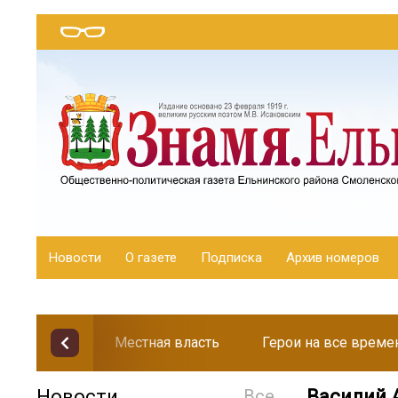
Новости
О газете
Подписка
Архив номеров
Местная власть
Герои на все време
Новости
Все
Василий 