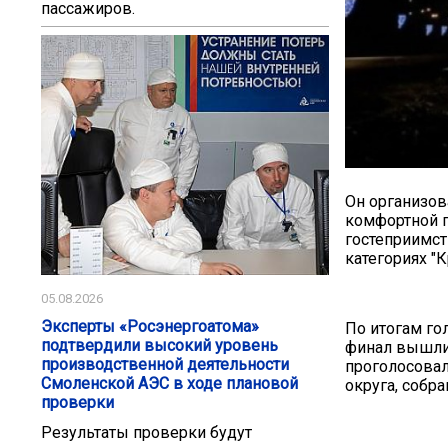
пассажиров.
Он организов
комфортной г
гостеприимст
категориях "
05.08.2026
Эксперты «Росэнергоатома»
По итогам го
подтвердили высокий уровень
финал вышли 
производственной деятельности
проголосовал
Смоленской АЭС в ходе плановой
округа, собра
проверки
Результаты проверки будут