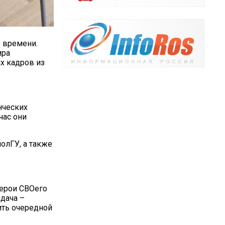
 времени.
ира
х кадров из
нческих
час они
олГУ, а также
Герои СВОего
адача –
ить очередной