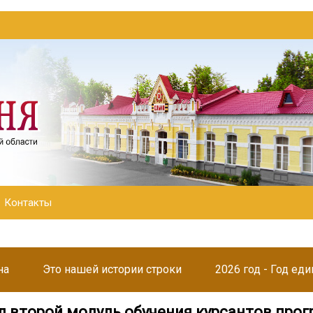
Контакты
на
Это нашей истории строки
2026 год - Год ед
л второй модуль обучения курсантов про