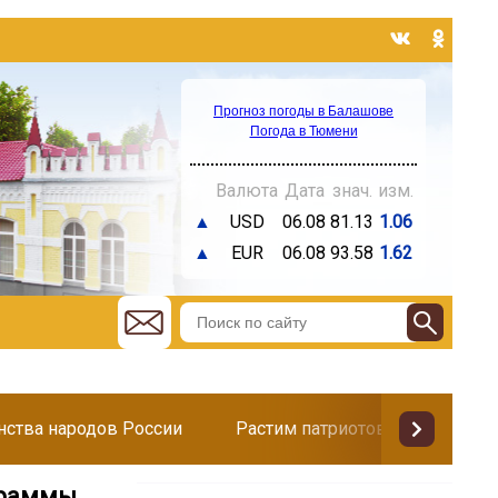
Прогноз погоды в Балашове
Погода в Тюмени
Валюта
Дата
знач.
изм.
▲
USD
06.08
81.13
1.06
▲
EUR
06.08
93.58
1.62
инства народов России
Растим патриотов
Поздр
граммы