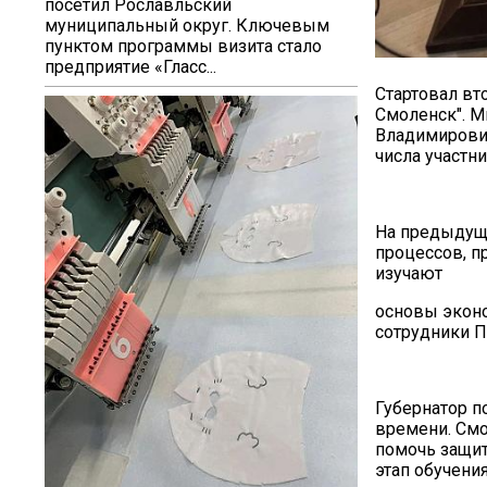
посетил Рославльский
муниципальный округ. Ключевым
пунктом программы визита стало
предприятие «Гласс...
Стартовал вт
Смоленск". М
Владимирович
числа участн
На предыдущи
процессов, п
изучают
основы эконо
сотрудники П
Губернатор п
времени. Смо
помочь защит
этап обучения