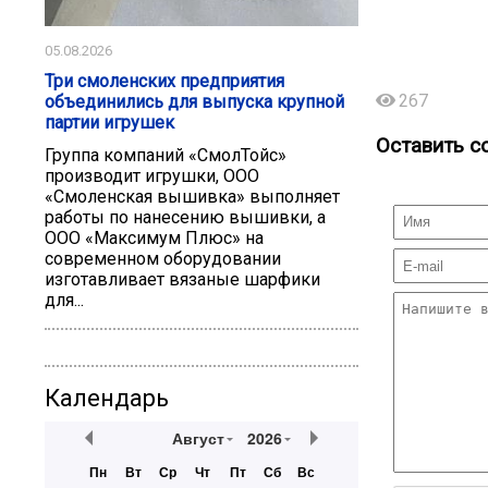
05.08.2026
Три смоленских предприятия
267
объединились для выпуска крупной
партии игрушек
Оставить с
Группа компаний «СмолТойс»
производит игрушки, ООО
«Смоленская вышивка» выполняет
работы по нанесению вышивки, а
ООО «Максимум Плюс» на
современном оборудовании
изготавливает вязаные шарфики
для...
Календарь
Август
2026
Пн
Вт
Ср
Чт
Пт
Сб
Вс