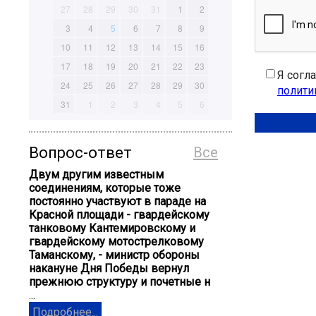
27
28
29
30
31
1
2
3
4
5
6
7
8
9
10
11
12
13
14
15
16
17
18
19
20
21
22
23
Я согл
24
25
26
27
28
29
30
полити
31
1
2
3
4
5
6
Вопрос-ответ
Все
Двум другим известным
соединениям, которые тоже
постоянно участвуют в параде на
Красной площади - гвардейскому
танковому Кантемировскому и
гвардейскому мотострелковому
Таманскому, - министр обороны
накануне Дня Победы вернул
прежнюю структуру и почетные н
...
Подробнее...