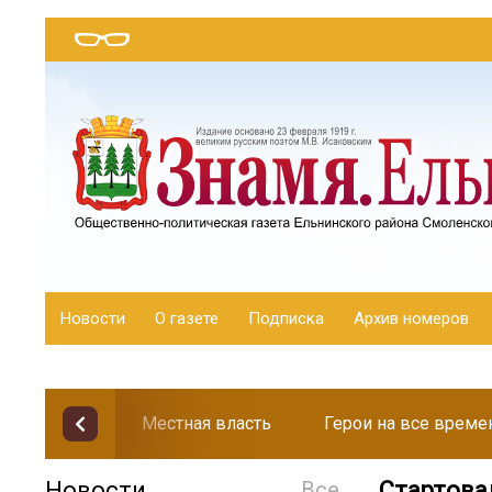
Новости
О газете
Подписка
Архив номеров
Местная власть
Герои на все време
Новости
Все
Стартова