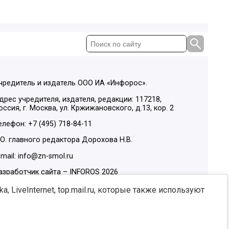
чредитель и издатель ООО ИА «Инфорос».
дрес учредителя, издателя, редакции: 117218,
оссия, г. Москва, ул. Кржижановского, д.13, кор. 2
елефон: +7 (495) 718-84-11
.О. главного редактора Дорохова Н.В.
-mail: info@zn-smol.ru
азработчик сайта –
INFOROS
2026
ы в социальных сетях:
, LiveInternet, top.mail.ru, которые также используют