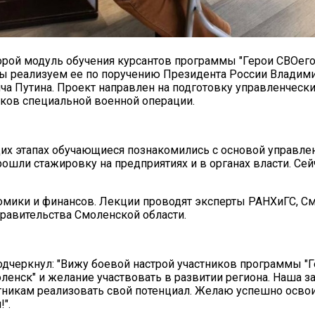
орой модуль обучения курсантов программы "Герои СВОего
ы реализуем ее по поручению Президента России Владим
а Путина. Проект направлен на подготовку управленчески
иков специальной военной операции.
х этапах обучающиеся познакомились с основой управле
рошли стажировку на предприятиях и в органах власти. Сей
мики и финансов. Лекции проводят эксперты РАНХиГС, См
равительства Смоленской области.
одчеркнул: "Вижу боевой настрой участников программы "
ленск" и желание участвовать в развитии региона. Наша з
никам реализовать свой потенциал. Желаю успешно осво
!".