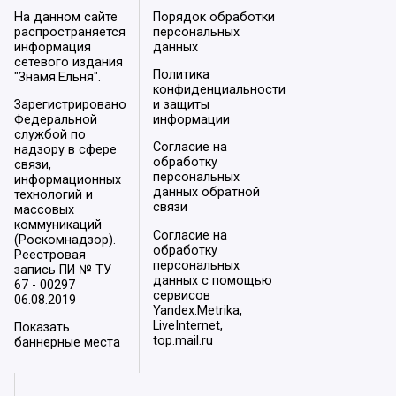
На данном сайте
Порядок обработки
распространяется
персональных
информация
данных
сетевого издания
Политика
"Знамя.Ельня".
конфиденциальности
Зарегистрировано
и защиты
Федеральной
информации
службой по
Согласие на
надзору в сфере
обработку
связи,
персональных
информационных
данных обратной
технологий и
связи
массовых
коммуникаций
Согласие на
(Роскомнадзор).
обработку
Реестровая
персональных
запись ПИ № ТУ
данных с помощью
67 - 00297
сервисов
06.08.2019
Yandex.Metrika,
LiveInternet,
Показать
top.mail.ru
баннерные места