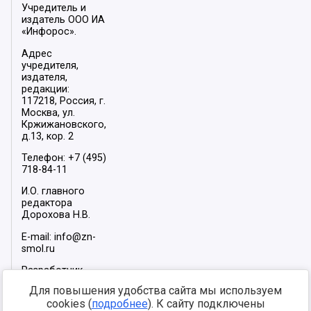
Учредитель и
издатель ООО ИА
«Инфорос».
Адрес
учредителя,
издателя,
редакции:
117218, Россия, г.
Москва, ул.
Кржижановского,
д.13, кор. 2
Телефон: +7 (495)
718-84-11
И.О. главного
редактора
Дорохова Н.В.
E-mail: info@zn-
smol.ru
Разработчик
сайта –
INFOROS
Для повышения удобства сайта мы используем
2026
cookies (
подробнее
). К сайту подключены