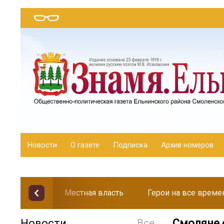
Новости
О газете
Подписка
Архив номеров
Местная власть
Герои на все време
Новости
Все
Смоляне 