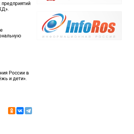
 предприятий
ЖД».
ие
ональную
ния России в
жь и дети».