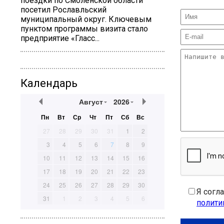
поездки по Смоленской области
посетил Рославльский
муниципальный округ. Ключевым
пунктом программы визита стало
предприятие «Гласс...
Календарь
Август
2026
Пн
Вт
Ср
Чт
Пт
Сб
Вс
27
28
29
30
31
1
2
3
4
5
6
7
8
9
10
11
12
13
14
15
16
17
18
19
20
21
22
23
24
25
26
27
28
29
30
Я согл
31
1
2
3
4
5
6
полити