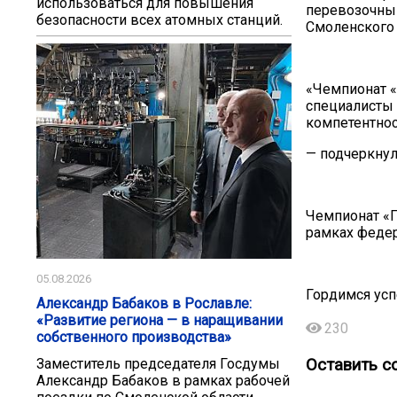
использоваться для повышения
перевозочны
безопасности всех атомных станций.
Смоленского
«Чемпионат 
специалисты
компетентнос
— подчеркнул
Чемпионат «
рамках федер
05.08.2026
Гордимся ус
Александр Бабаков в Рославле:
«Развитие региона — в наращивании
230
собственного производства»
Оставить с
Заместитель председателя Госдумы
Александр Бабаков в рамках рабочей