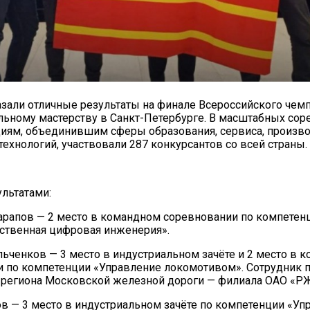
зали отличные результаты на финале Всероссийского чемп
ьному мастерству в Санкт-Петербурге. В масштабных сор
иям, объединившим сферы образования, сервиса, произво
ехнологий, участвовали 287 конкурсантов со всей страны.
льтатами:
рапов — 2 место в командном соревновании по компетен
ственная цифровая инженерия».
льченков — 3 место в индустриальном зачёте и 2 место в 
 по компетенции «Управление локомотивом». Сотрудник 
 региона Московской железной дороги — филиала ОАО «Р
ов — 3 место в индустриальном зачёте по компетенции «Уп