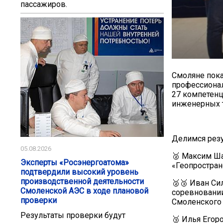
пассажиров.
Смоляне пока
профессионал
27 компетенц
инженерных т
Делимся резу
05.08.2026
🥈 Максим Ша
Эксперты «Росэнергоатома»
«Геопростран
подтвердили высокий уровень
производственной деятельности
🥈🥉 Иван Си
Смоленской АЭС в ходе плановой
соревновании
проверки
Смоленского
Результаты проверки будут
🥉 Илья Егор