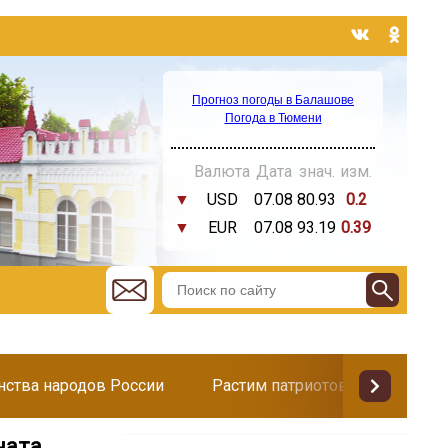
Прогноз погоды в Балашове
Погода в Тюмени
Валюта
Дата
знач.
изм.
▼
USD
07.08
80.93
0.2
▼
EUR
07.08
93.19
0.39
инства народов России
Растим патриотов
Поздр
ната