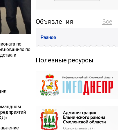
Объявления
Все
Разное
ионата по
евнованиях по
дства и
Полезные ресурсы
ции
командном
предприятий
ЖД».
равление