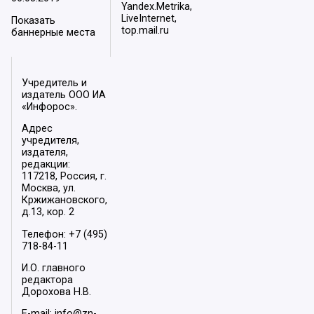
Yandex.Metrika,
LiveInternet,
Показать
top.mail.ru
баннерные места
Учредитель и
издатель ООО ИА
«Инфорос».
Адрес
учредителя,
издателя,
редакции:
117218, Россия, г.
Москва, ул.
Кржижановского,
д.13, кор. 2
Телефон: +7 (495)
718-84-11
И.О. главного
редактора
Дорохова Н.В.
E-mail: info@zn-