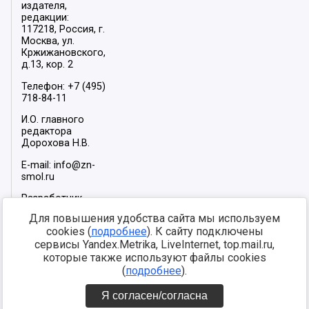
издателя,
редакции:
117218, Россия, г.
Москва, ул.
Кржижановского,
д.13, кор. 2
Телефон: +7 (495)
718-84-11
И.О. главного
редактора
Дорохова Н.В.
E-mail: info@zn-
smol.ru
Разработчик
сайта –
INFOROS
Для повышения удобства сайта мы используем
2026
cookies (
подробнее
). К сайту подключены
Мы в социальных
сервисы Yandex.Metrika, LiveInternet, top.mail.ru,
сетях:
которые также используют файлы cookies
(
подробнее
).
Я согласен/согласна