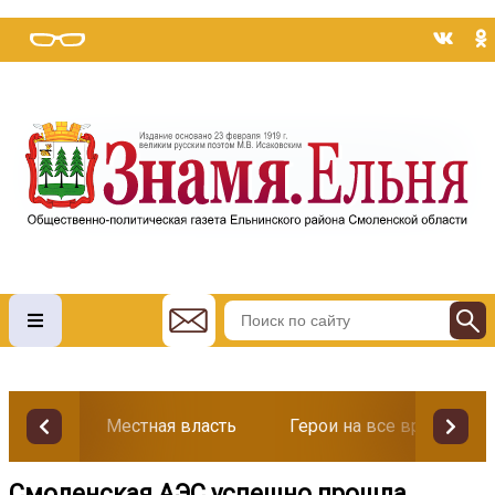
Местная власть
Герои на все времена
Смоленская АЭС успешно прошла