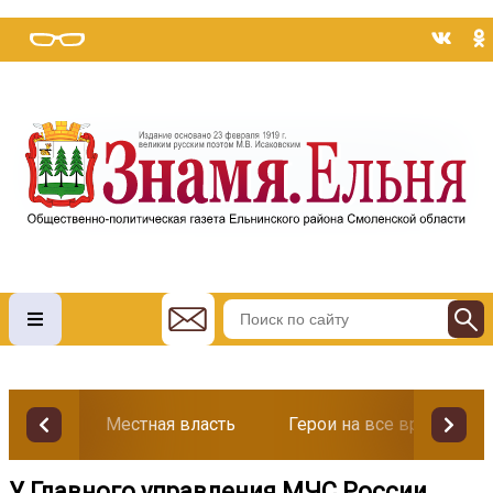
Местная власть
Герои на все времена
У Главного управления МЧС России