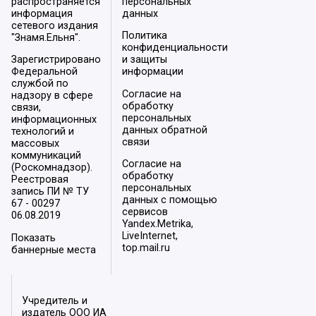
распространяется
персональных
информация
данных
сетевого издания
Политика
"Знамя.Ельня".
конфиденциальности
Зарегистрировано
и защиты
Федеральной
информации
службой по
Согласие на
надзору в сфере
обработку
связи,
персональных
информационных
данных обратной
технологий и
связи
массовых
коммуникаций
Согласие на
(Роскомнадзор).
обработку
Реестровая
персональных
запись ПИ № ТУ
данных с помощью
67 - 00297
сервисов
06.08.2019
Yandex.Metrika,
LiveInternet,
Показать
top.mail.ru
баннерные места
Учредитель и
издатель ООО ИА