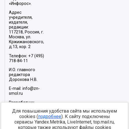
«Инфорос».
Адрес
учредителя,
издателя,
редакции:
117218, Россия, г.
Москва, ул.
Кржижановского,
д.13, кор. 2
Телефон: +7 (495)
718-84-11
И.О. главного
редактора
Дорохова Н.В.
E-mail: info@zn-
smol.ru
Разработчик
сайта –
INFOROS
Для повышения удобства сайта мы используем
2026
cookies (
подробнее
). К сайту подключены
Мы в социальных
сервисы Yandex.Metrika, LiveInternet, top.mail.ru,
сетях:
которые также используют файлы cookies