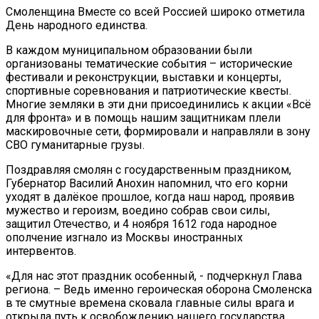
Смоленщина Вместе со всей Россией широко отметила
День народного единства.
В каждом муниципальном образовании были
организованы тематические события – исторические
фестивали и реконструкции, выставки и концерты,
спортивные соревнования и патриотические квесты.
Многие земляки в эти дни присоединились к акции «Всё
для фронта» и в помощь нашим защитникам плели
маскировочные сети, формировали и направляли в зону
СВО гуманитарные грузы.
Поздравляя смолян с государственным праздником,
Губернатор Василий Анохин напомнил, что его корни
уходят в далёкое прошлое, когда наш народ, проявив
мужество и героизм, воедино собрав свои силы,
защитил Отечество, и 4 ноября 1612 года народное
ополчение изгнало из Москвы иностранных
интервентов.
«Для нас этот праздник особенный, - подчеркнул Глава
региона. – Ведь именно героическая оборона Смоленска
в те смутные времена сковала главные силы врага и
открыла путь к освобождению нашего государства.