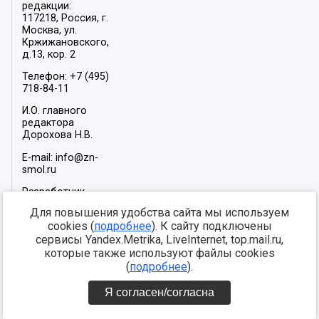
редакции:
117218, Россия, г.
Москва, ул.
Кржижановского,
д.13, кор. 2
Телефон: +7 (495)
718-84-11
И.О. главного
редактора
Дорохова Н.В.
E-mail: info@zn-
smol.ru
Разработчик
сайта –
INFOROS
Для повышения удобства сайта мы используем
2026
cookies (
подробнее
). К сайту подключены
Мы в социальных
сервисы Yandex.Metrika, LiveInternet, top.mail.ru,
сетях:
которые также используют файлы cookies
(
подробнее
).
Я согласен/согласна